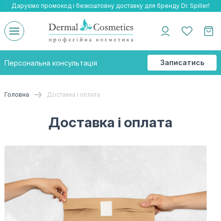
Даруємо промокод і безкоштовну доставку для бренду Dr. Spiller!
Даруємо безкоштовну доставку та подарнки до бренду Braderm!
-25% на весь бренд HOLY LAND!
Записатись
Персональна консультація
на
консультацію
Головна
Доставка і оплата
Доставка і оплата