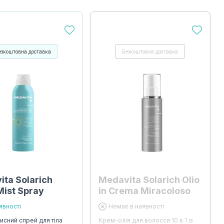
езкоштовна доставка
Безкоштовна доставка
ta Solarich
Medavita Solarich Olio
Mist Spray
in Crema Miracoloso
явності
Немає в наявності
исний спрей для тіла
Крем-олія для волосся 10 в 1 із