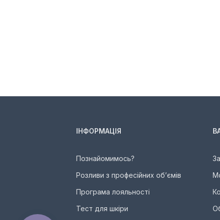
ІНФОРМАЦІЯ
В
Познайомимось?
З
Розливи з професійних об’ємів
М
Програма лояльності
К
Тест для шкіри
О