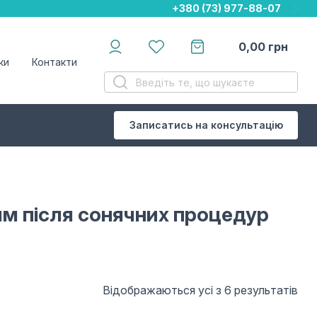
+380 (73) 977-88-07
+380 (73) 977-88-07
+380 (73) 977-88-07
0,00
грн
ки
Контакти
Записатись на консультацію
ям після сонячних процедур
Відображаються усі з 6 результатів