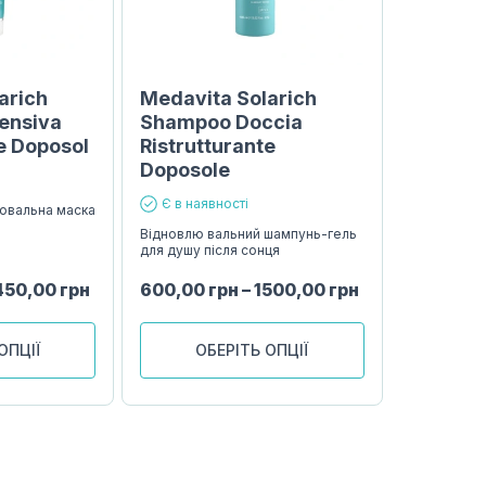
arich
Medavita Solarich
ensiva
Shampoo Doccia
e Doposol
Ristrutturante
Doposole
Є в наявності
лювальна маска
Відновлю вальний шампунь-гель
для душу після сонця
450,00
грн
600,00
грн
–
1500,00
грн
ОПЦІЇ
ОБЕРІТЬ ОПЦІЇ