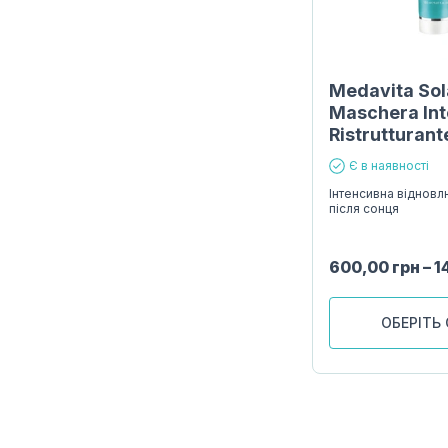
Medavita Sol
Maschera Int
Ristrutturant
Є в наявності
Інтенсивна віднов
після сонця
600,00
грн
–
1
ОБЕРІТЬ 