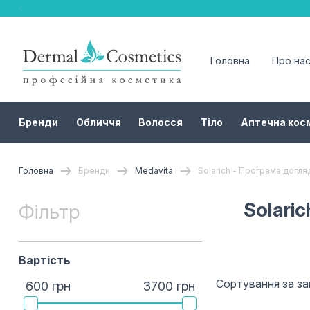
Головна
Про на
Бренди
Обличчя
Волосся
Тіло
Аптечна кос
Головна
Бренди
Medavita
Solarich - Програма догл
Solari
Фільтр
Вартість
Сортування за з
600 грн
3700 грн