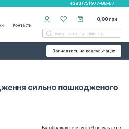
+380 (73) 977-88-07
+380 (73) 977-88-07
+380 (73) 977-88-07
0,00
грн
ки
Контакти
Записатись на консультацію
одження сильно пошкодженого
Відображаються усі з 6 результатів