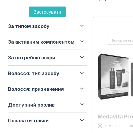
Застосувати
За типом засобу
Безкоштовна 
За активним компонентом
За потребою шкіри
Волосся: тип засобу
Волосся: призначення
Доступний розлив
Medavita Pr
Показати тільки
Немає в наявнос