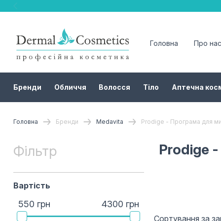
Головна
Про на
Бренди
Обличчя
Волосся
Тіло
Аптечна кос
Головна
Бренди
Medavita
Prodige - Програма для м
Prodige 
Фільтр
Вартість
550 грн
4300 грн
Сортування за з