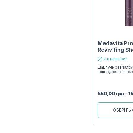
Medavita Pr
Revivifing S
Є в наявності
Шампунь ревіталіз
пошкодженого вол
550,00
грн
–
1
ОБЕРІТЬ 