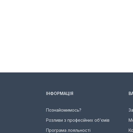
ІНФОРМАЦІЯ
В
Познайомимось?
З
Розливи з професійних об’ємів
М
Програма лояльності
К