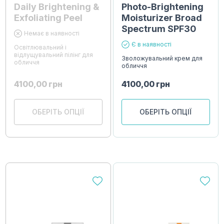
Daily Brightening &
Photo-Brightening
Exfoliating Peel
Moisturizer Broad
Spectrum SPF30
Немає в наявності
Є в наявності
Освітлювальний і
відлущувальний пілінг для
Зволожувальний крем для
обличчя
обличчя
4100,00
грн
4100,00
грн
ОБЕРІТЬ ОПЦІЇ
ОБЕРІТЬ ОПЦІЇ