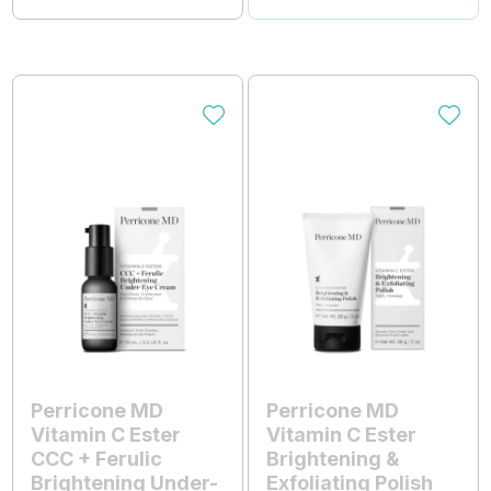
Perricone MD
Perricone MD
Vitamin C Ester
Vitamin C Ester
CCC + Ferulic
Brightening &
Brightening Under-
Exfoliating Polish