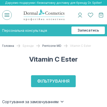
Даруємо подарунки і безкоштовну доставку для бренду Dr. Spiller!
Даруємо безкоштовну доставку та подарнки до бренду Braderm!
-25% на весь бренд HOLY LAND!
Записатись
Персональна консультація
на
консультацію
Головна
Бренди
Perricone MD
Vitamin С Ester
Vitamin С Ester
ФІЛЬТРУВАННЯ
Сортування за замовчуванням