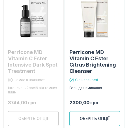
Perricone MD
Perricone MD
Vitamin C Ester
Vitamin C Ester
Intensive Dark Spot
Citrus Brightening
Treatment
Cleanser
Немає в наявності
Є в наявності
Інтенсивний засіб від темних
Гель для вмивання
плям
3744,00
грн
2300,00
грн
ОБЕРІТЬ ОПЦІЇ
ОБЕРІТЬ ОПЦІЇ