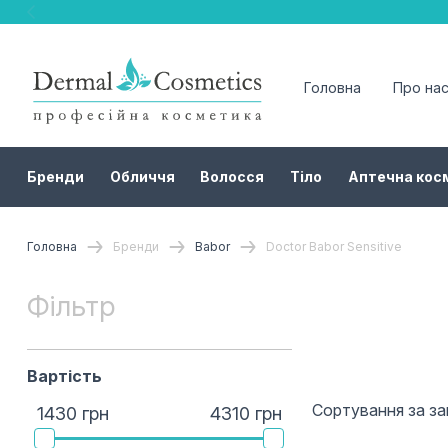
Головна
Про на
Бренди
Обличчя
Волосся
Тіло
Аптечна кос
Головна
Бренди
Babor
Doctor Babor Sensitive
Фільтр
Вартість
Сортування за з
1430 грн
4310 грн