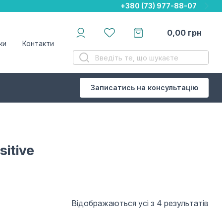
+380 (73) 977-88-07
+380 (73) 977-88-07
+380 (73) 977-88-07
0,00
грн
ки
Контакти
Записатись на консультацію
sitive
Відображаються усі з 4 результатів