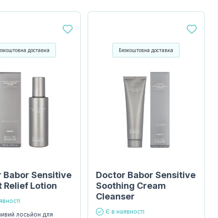
езкоштовна доставка
Безкоштовна доставка
 Babor Sensitive
Doctor Babor Sensitive
t Relief Lotion
Soothing Cream
Cleanser
явності
Є в наявності
ливий лосьйон для