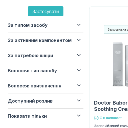
Застосувати
За типом засобу
Безкоштовна 
За активним компонентом
За потребою шкіри
Волосся: тип засобу
Волосся: призначення
Доступний розлив
Doctor Babor
Soothing Cr
Показати тільки
Є в наявності
Заспокійливий кре