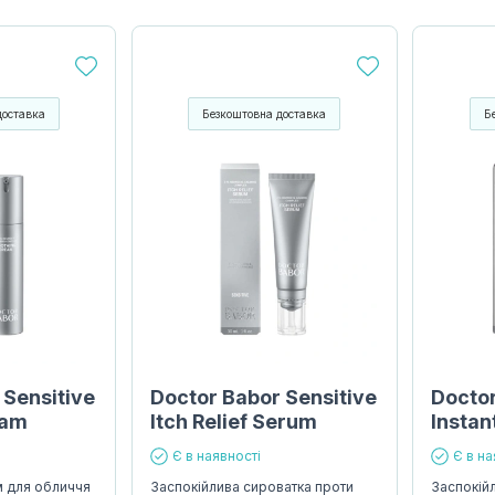
доставка
Безкоштовна доставка
Б
 Sensitive
Doctor Babor Sensitive
Doctor
eam
Itch Relief Serum
Instan
Є в наявності
Є в на
м для обличчя
Заспокійлива сироватка проти
Заспокій