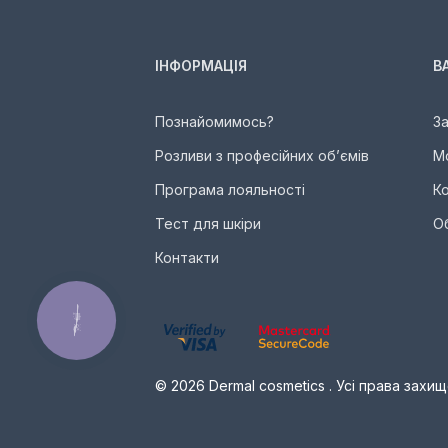
ІНФОРМАЦІЯ
В
Познайомимось?
З
Розливи з професійних об’ємів
М
Програма лояльності
К
Тест для шкіри
О
Контакти
КНОПКА
ЗВ'ЯЗКУ
© 2026 Dermal cosmetics . Усі права захищ