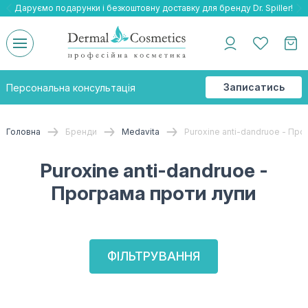
Даруємо подарунки і безкоштовну доставку для бренду Dr. Spiller!
Даруємо безкоштовну доставку та подарнки до бренду Braderm!
-25% на весь бренд HOLY LAND!
Записатись
Персональна консультація
на
консультацію
Головна
Бренди
Medavita
Puroxine anti-dandruoe - Про
Puroxine anti-dandruoe -
Програма проти лупи
ФІЛЬТРУВАННЯ