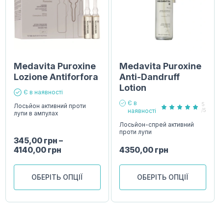
Medavita Puroxine
Medavita Puroxine
Lozione Antiforfora
Anti-Dandruff
Lotion
Є в наявності
Є в
5
Лосьйон активний проти
наявності
/5
лупи в ампулах
Лосьйон-спрей активний
проти лупи
345,00
грн
–
4140,00
грн
4350,00
грн
ОБЕРІТЬ ОПЦІЇ
ОБЕРІТЬ ОПЦІЇ