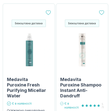
Безкоштовна доставка
Безкоштовна доставка
Medavita
Medavita
Puroxine Fresh
Puroxine Shampoo
Purifying Micellar
Instant Anti-
Water
Dandruff
Є в наявності
Є в
5
наявності
/5
Освіжаюча очищувальна