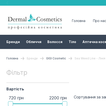
Головна
Про на
Бренди
Обличчя
Волосся
Тіло
Аптечна кос
Головна
Бренди
GIGI Cosmetic
Sea Weed Line - Ліні
Фільтр
Вартість
Сортування за з
720 грн
2200 грн