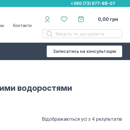
+380 (73) 977-88-07
+380 (73) 977-88-07
+380 (73) 977-88-07
0,00
грн
ки
Контакти
Записатись на консультацію
ькими водоростями
Відображаються усі з 4 результатів