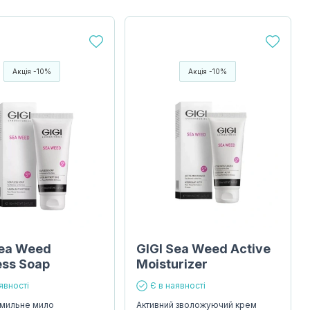
Акція -10%
Акція -10%
Sea Weed
GIGI Sea Weed Active
ess Soap
Moisturizer
явності
Є в наявності
змильне мило
Активний зволожуючий крем