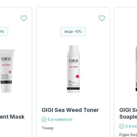
10%
Акція -10%
GIGI Sea Weed Toner
GIGI 
ent Mask
Soapl
Є в наявності
Є в на
Тонер
Рідке бе