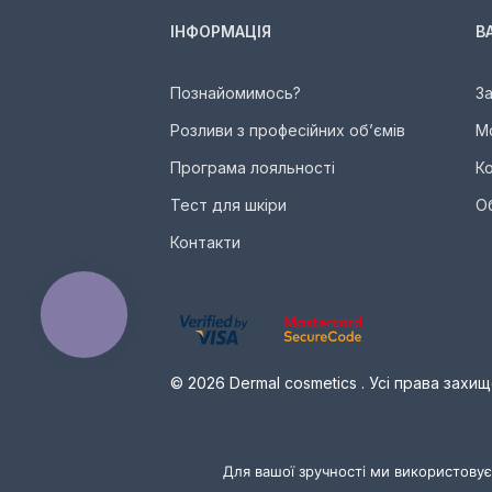
ІНФОРМАЦІЯ
В
Познайомимось?
З
Розливи з професійних об’ємів
М
Програма лояльності
К
Тест для шкіри
О
Контакти
КНОПКА
ЗВ'ЯЗКУ
© 2026 Dermal cosmetics . Усі права захищ
Для вашої зручності ми використовує