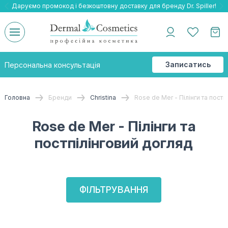
Даруємо промокод і безкоштовну доставку для бренду Dr. Spiller!
Даруємо безкоштовну доставку та подарнки до бренду Braderm!
-25% на весь бренд HOLY LAND!
Записатись
Персональна консультація
на
консультацію
Головна
Бренди
Christina
Rose de Mer - Пілінги та постп
Rose de Mer - Пілінги та
постпілінговий догляд
ФІЛЬТРУВАННЯ