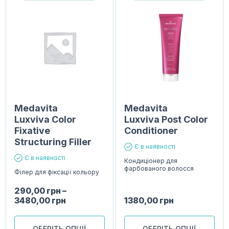
Medavita
Medavita
Luxviva Color
Luxviva Post Color
Fixative
Conditioner
Structuring Filler
Є в наявності
Є в наявності
Кондиціонер для
фарбованого волосся
Філер для фіксації кольору
290,00
грн
–
3480,00
грн
1380,00
грн
ОБЕРІТЬ ОПЦІЇ
ОБЕРІТЬ ОПЦІЇ