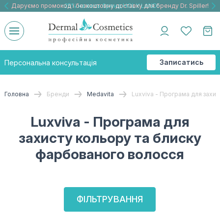
Даруємо промокод і безкоштовну доставку для бренду Dr. Spiller!
Даруємо безкоштовну доставку та подарнки до бренду Braderm!
-25% на весь бренд HOLY LAND!
Записатись
Персональна консультація
на
консультацію
Головна
Бренди
Medavita
Luxviva - Програма для захи
Luxviva - Програма для
захисту кольору та блиску
фарбованого волосся
ФІЛЬТРУВАННЯ