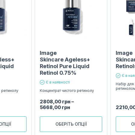
Image
Image
less+
Skincare Ageless+
Skinca
Liquid
Retinol Pure Liquid
Retinols
Retinol 0.75%
Є в ная
Є в наявності
Набір для 
ретиноло
о ретинолу
Концентрат чистого ретинолу
2808,00
грн
–
5668,00
грн
2210,0
ОПЦІЇ
ОБЕРІТЬ ОПЦІЇ
О