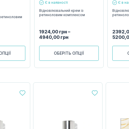
Є в наявності
Є в на
Відновлювальний крем із
Відновлю
ретиноловим комплексом
ретинол
 ретиноловим
1924,00
грн
–
2392,
4940,00
грн
5200,
ОПЦІЇ
ОБЕРІТЬ ОПЦІЇ