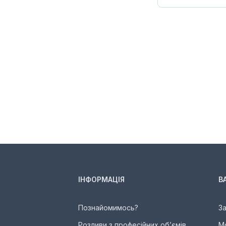
ІНФОРМАЦІЯ
В
Познайомимось?
З
Розливи з професійних об’ємів
М