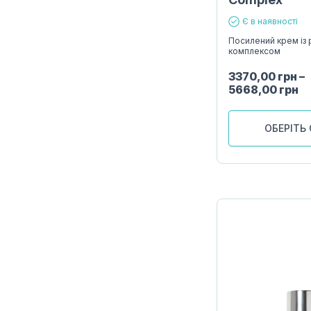
Є в наявності
Посилений крем із
комплексом
3370,00
грн
–
5668,00
грн
ОБЕРІТЬ 