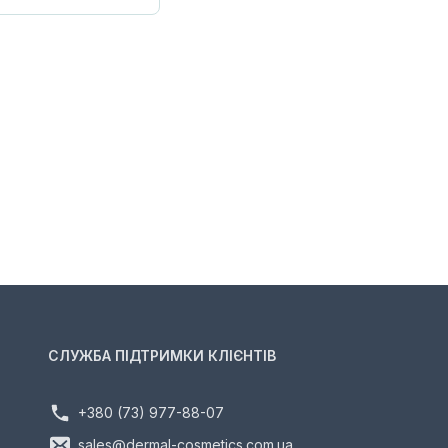
СЛУЖБА ПІДТРИМКИ КЛІЄНТІВ
+380 (73) 977-88-07
sales@dermal-cosmetics.com.ua