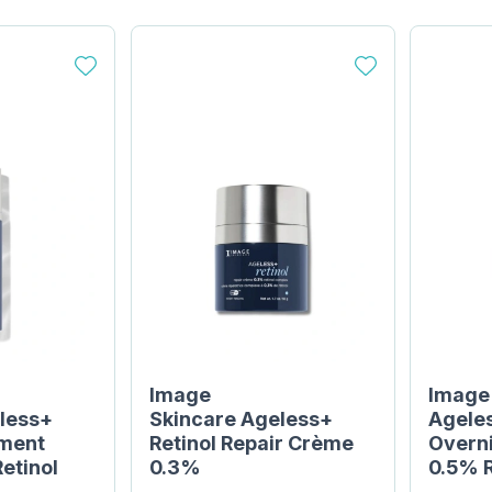
Image
Image
less+
Skincare Ageless+
Ageles
tment
Retinol Repair Crème
Overn
etinol
0.3%
0.5% 