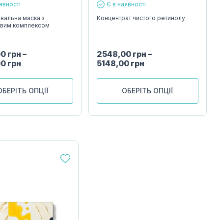
явності
Є в наявності
вальна маска з
Концентрат чистого ретинолу
овим комплексом
00
грн
–
2548,00
грн
–
00
грн
5148,00
грн
ОБЕРІТЬ ОПЦІЇ
ОБЕРІТЬ ОПЦІЇ