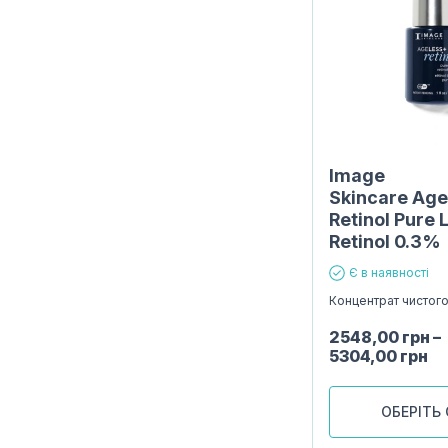
Image
Skincare Age
Retinol Pure 
Retinol 0.3%
Є в наявності
Концентрат чистог
2548,00
грн
–
5304,00
грн
ОБЕРІТЬ 