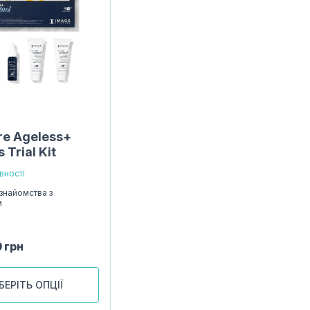
re Ageless+
 Trial Kit
вності
знайомства з
м
0
грн
БЕРІТЬ ОПЦІЇ