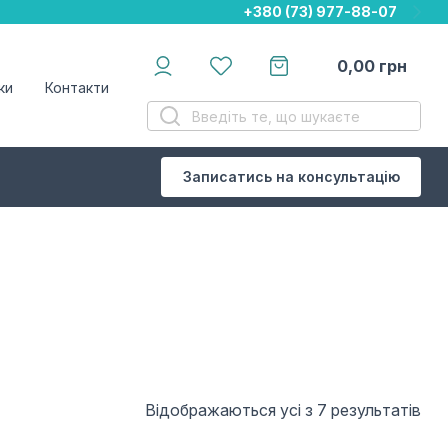
+380 (73) 977-88-07
+380 (73) 977-88-07
+380 (73) 977-88-07
0,00
грн
ки
Контакти
Записатись на консультацію
Відображаються усі з 7 результатів