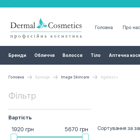
Головна
Про на
Бренди
Обличчя
Волосся
Тіло
Аптечна кос
Головна
Бренди
Image Skincare
Ageless+
Фільтр
Вартість
Сортування за з
1920 грн
5670 грн