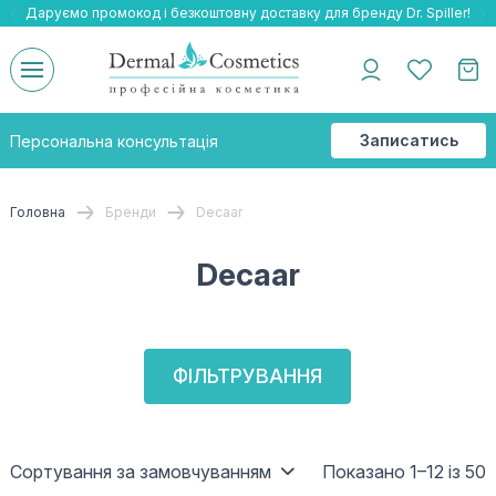
Даруємо промокод і безкоштовну доставку для бренду Dr. Spiller!
Даруємо безкоштовну доставку та подарнки до бренду Braderm!
-25% на весь бренд HOLY LAND!
Записатись
Персональна консультація
на
консультацію
Головна
Бренди
Decaar
Decaar
ФІЛЬТРУВАННЯ
Сортування за замовчуванням
Показано 1–12 із 50