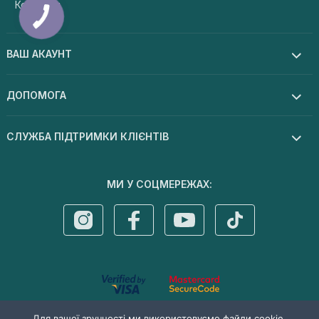
Контакти
ВАШ АКАУНТ
ДОПОМОГА
СЛУЖБА ПІДТРИМКИ КЛІЄНТІВ
МИ У СОЦМЕРЕЖАХ:
© 2026 Dermal cosmetics . Усі права захищені
Для вашої зручності ми використовуємо файли cookie.