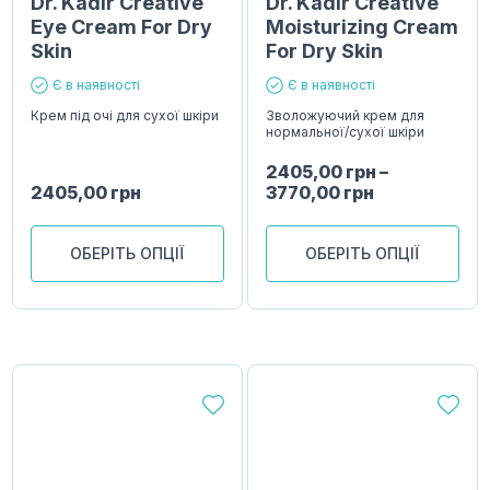
Dr. Kadir Creative
Dr. Kadir Creative
Eye Cream For Dry
Moisturizing Cream
Skin
For Dry Skin
Є в наявності
Є в наявності
Крем під очі для сухої шкіри
Зволожуючий крем для
нормальної/сухої шкіри
2405,00
грн
–
2405,00
грн
3770,00
грн
ОБЕРІТЬ ОПЦІЇ
ОБЕРІТЬ ОПЦІЇ