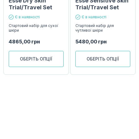
Esse Dry Skin
Esse Sensitive Skin
Trial/Travel Set
Trial/Travel Set
Є в наявності
Є в наявності
Стартовий набір для сухої
Стартовий набір для
шкіри
чутливої шкіри
4865,00
грн
5480,00
грн
ОБЕРІТЬ ОПЦІЇ
ОБЕРІТЬ ОПЦІЇ