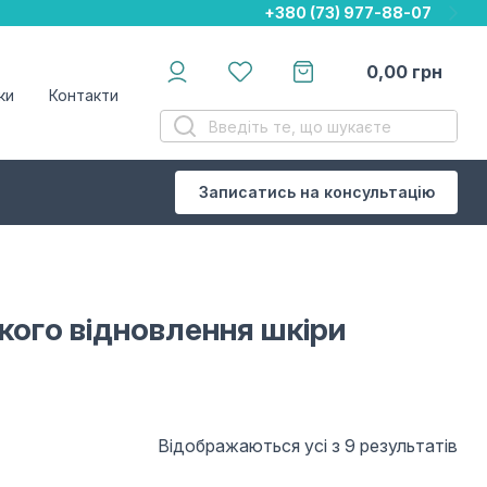
+380 (73) 977-88-07
+380 (73) 977-88-07
+380 (73) 977-88-07
0,00
грн
ки
Контакти
Записатись на консультацію
дкого відновлення шкіри
Відображаються усі з 9 результатів