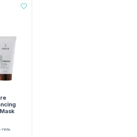
are
ancing
 Mask
а-гель