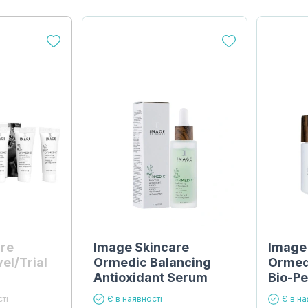
are
Image Skincare
Image
el/Trial
Ormedic Balancing
Ormed
Antioxidant Serum
Bio-P
ті
Є в наявності
Є в на