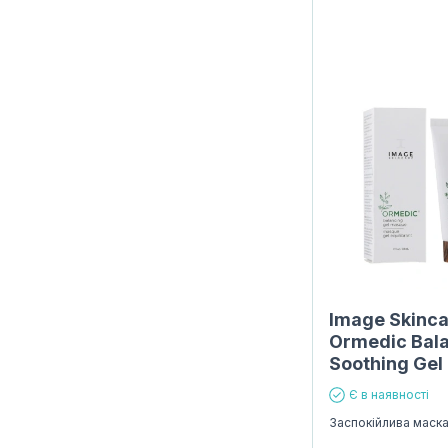
Image Skinc
Ormedic Bal
Soothing Gel
Є в наявності
Заспокійлива маск