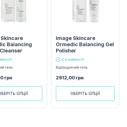
 Skincare
Image Skincare
ic Balancing
Ormedic Balancing Gel
 Cleanser
Polisher
явності
Є в наявності
ий гель
Відлущуючий гель
00
грн
2912,00
грн
ОБЕРІТЬ ОПЦІЇ
ОБЕРІТЬ ОПЦІЇ