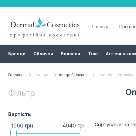
Головна
Про на
Бренди
Обличчя
Волосся
Тіло
Аптечна кос
Головна
Бренди
Image Skincare
Ormedic - Органічна
Or
Фільтр
Вартість
Сортування за з
1660 грн
4940 грн