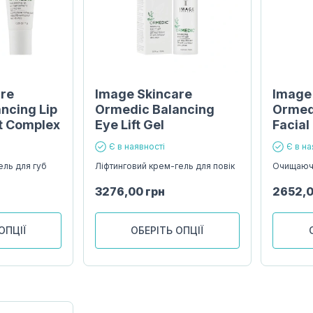
are
Image Skincare
Image
ncing Lip
Ormedic Balancing
Ormed
 Complex
Eye Lift Gel
Facial
Є в наявності
Є в на
ель для губ
Ліфтинговий крем-гель для повік
Очищаюч
3276,00
грн
2652,
ОПЦІЇ
ОБЕРІТЬ ОПЦІЇ