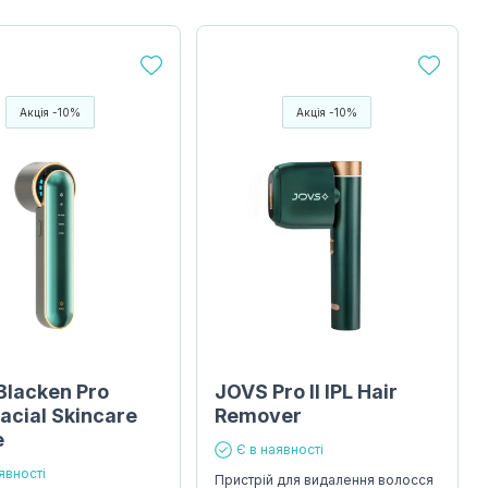
Акція -10%
Акція -10%
Blacken Pro
JOVS Pro II IPL Hair
acial Skincare
Remover
e
Є в наявності
явності
Пристрій для видалення волосся