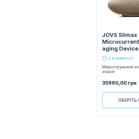
JOVS Slimax
Microcurrent
aging Device
Є в наявності
Мікрострумовий ан
апарат
35990,00
грн
ОБЕРІТЬ 