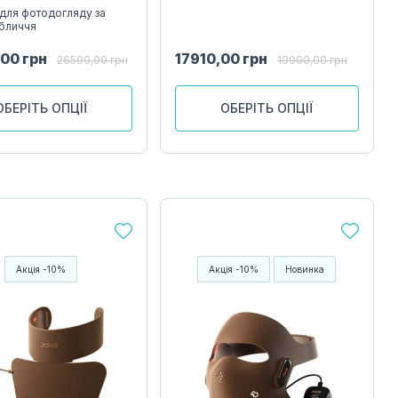
 для фотодогляду за
бличчя
,00
грн
17910,00
грн
26500,00
грн
19900,00
грн
ОБЕРІТЬ ОПЦІЇ
ОБЕРІТЬ ОПЦІЇ
Акція -10%
Акція -10%
Новинка