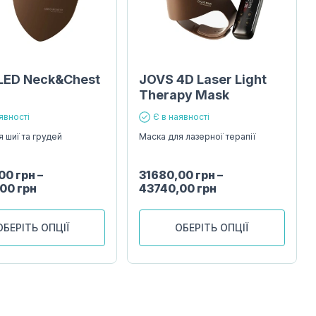
LED Neck&Chest
JOVS 4D Laser Light
Therapy Mask
явності
Є в наявності
 шиї та грудей
Маска для лазерної терапії
,00
грн
–
31680,00
грн
–
,00
грн
43740,00
грн
ОБЕРІТЬ ОПЦІЇ
ОБЕРІТЬ ОПЦІЇ