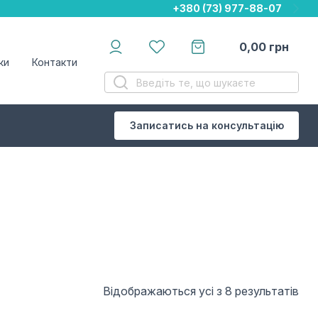
+380 (73) 977-88-07
+380 (73) 977-88-07
+380 (73) 977-88-07
0,00
грн
ки
Контакти
Записатись на консультацію
Відображаються усі з 8 результатів