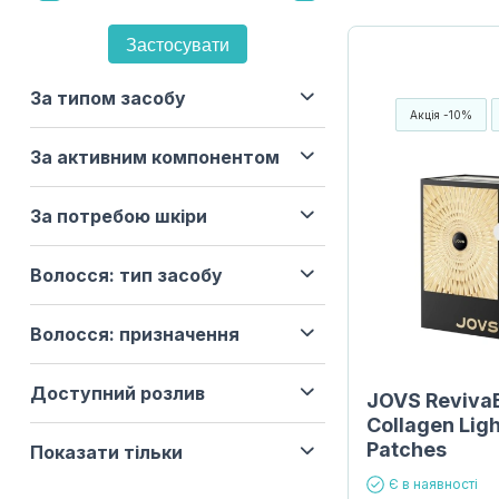
Застосувати
За типом засобу
Акція -10%
За активним компонентом
За потребою шкіри
Волосся: тип засобу
Волосся: призначення
Доступний розлив
JOVS Reviva
Collagen Lig
Patches
Показати тільки
Є в наявності