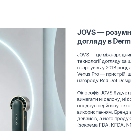
JOVS — розумн
догляду в Derm
JOVS — це міжнародний
технології догляду за 
стартував у 2018 році, 
Venus Pro — пристрій, щ
нагороду Red Dot Desig
Філософія JOVS будуєть
вимагати ні салону, ні 
поєднує серйозну техно
використанням. Бренд в
девайсів, а його проду
(зокрема FDA, KFDA, NM