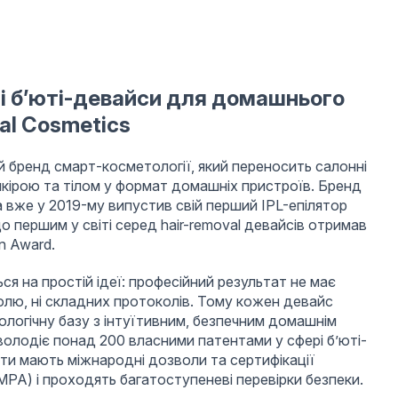
і б’юті-девайси для домашнього
al Cosmetics
 бренд смарт-косметології, який переносить салонні
шкірою та тілом у формат домашніх пристроїв. Бренд
а вже у 2019-му випустив свій перший IPL-епілятор
о першим у світі серед hair-removal девайсів отримав
n Award.
ся на простій ідеї: професійний результат не має
болю, ні складних протоколів. Тому кожен девайс
логічну базу з інтуїтивним, безпечним домашнім
олодіє понад 200 власними патентами у сфері б’юті-
кти мають міжнародні дозволи та сертифікації
PA) і проходять багатоступеневі перевірки безпеки.