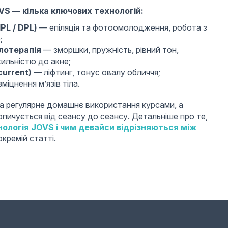
OVS — кілька ключових технологій:
IPL / DPL)
— епіляція та фотоомолодження, робота з
;
тлотерапія
— зморшки, пружність, рівний тон,
хильністю до акне;
current)
— ліфтинг, тонус овалу обличчя;
міцнення м’язів тіла.
на регулярне домашнє використання курсами, а
пичується від сеансу до сеансу. Детальніше про те,
ологія JOVS і чим девайси відрізняються між
окремій статті.
OVS
’юті-девайси для дому
перший пристрій — 2019)
L, DPL, LED, лазерна світлотерапія, мікрострум, EMS
:
домашній догляд курсами
gn Award, 200+ патентів, міжнародні сертифікації