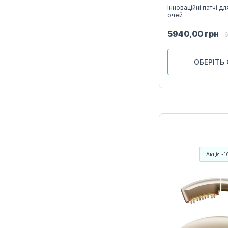
Інноваційні патчі д
очей
5940,00
грн
ОБЕРІТЬ 
Акція -