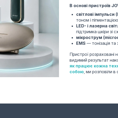
В основі пристроїв J
світлові імпульси (
тоном і пігментацією
LED- і лазерна сві
підтримка шкіри зі с
мікрострум (micro
EMS
— тонізація та з
Пристрої розраховані 
видимий результат нако
як працює кожна техн
собою
, ми розповіли в 
Коротко про бренд J
Тип бренду:
розумні б
Рік заснування:
2018 (
Основні технології:
IP
Формат використання
Визнання:
Red Dot Desi