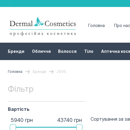
Головна
Про на
Бренди
Обличчя
Волосся
Тіло
Аптечна кос
Головна
Бренди
JOVS
Фільтр
Вартість
Сортування за з
5940 грн
43740 грн