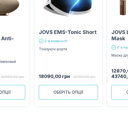
JOVS EMS-Tonic Short
JOVS 
 Anti-
Mask
Є в наявності
Є в на
Тонізуючі шорти
Маска для
тивіковий
12870
18090,00
грн
43740
39990,00
грн
20100,00
грн
ОПЦІЇ
ОБЕРІТЬ ОПЦІЇ