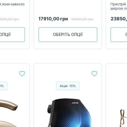
ля зони навколо
Пристрій
шкірою о
17910,00
грн
23850
6600,00
грн
19900,00
грн
ОПЦІЇ
ОБЕРІТЬ ОПЦІЇ
10%
Акція -10%