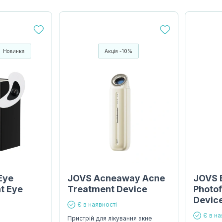
Новинка
Акція -10%
Eye
JOVS Acneaway Acne
JOVS 
ht Eye
Treatment Device
Photof
Devic
Є в наявності
Є в на
Пристрій для лікування акне