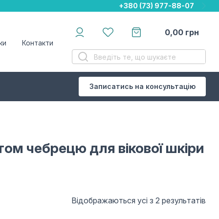
+380 (73) 977-88-07
+380 (73) 977-88-07
+380 (73) 977-88-07
0,00
грн
ки
Контакти
Записатись на консультацію
том чебрецю для вікової шкіри
Відображаються усі з 2 результатів