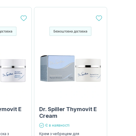
доставка
Безкоштовна доставка
hymovit E
Dr. Spiller Thymovit E
Cream
Є в наявності
ска з
Крем з чебрецем для