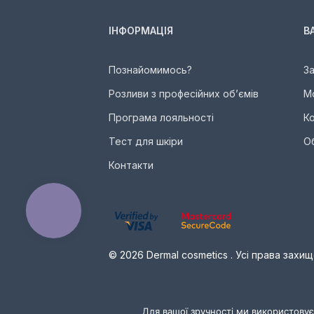
ІНФОРМАЦІЯ
В
Познайомимось?
З
Розливи з професійних об’ємів
М
Програма лояльності
К
Тест для шкіри
О
Контакти
КНОПКА
ЗВ'ЯЗКУ
© 2026 Dermal cosmetics . Усі права захищ
Для вашої зручності ми використовує