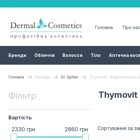
Головна
Про на
Бренди
Обличчя
Волосся
Тіло
Аптечна кос
Головна
Бренди
Dr. Spiller
Thymovit - Відновлююча лі
Thymovit 
Фільтр
Вартість
Сортування за з
2330 грн
2860 грн