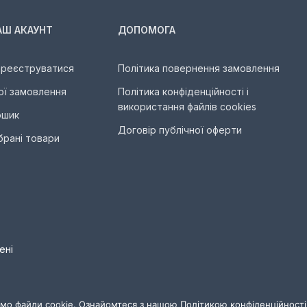
АШ АКАУНТ
ДОПОМОГА
ареєструватися
Політика повернення замовлення
ої замовлення
Політика конфіденційності і
використання файлів cookies
ошик
Договір публічної оферти
брані товари
ені
мо файли cookie. Ознайомтеся з нашою Політикою конфіденційності,