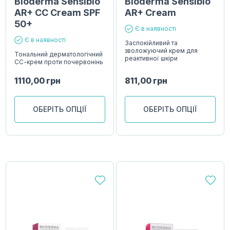
Bioderma Sensibio
Bioderma Sensibio
AR+ CC Cream SPF
AR+ Cream
50+
Є в наявності
Є в наявності
Заспокійливий та
зволожуючий крем для
Тональний дерматологічний
реактивної шкіри
СС-крем проти почервонінь
1110,00
грн
811,00
грн
ОБЕРІТЬ ОПЦІЇ
ОБЕРІТЬ ОПЦІЇ