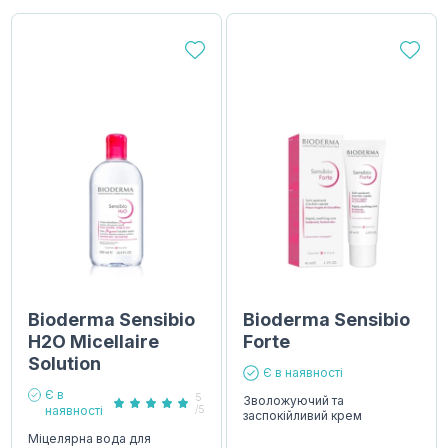
Bioderma Sensibio
Bioderma Sensibio
H2O Micellaire
Forte
Solution
Є в наявності
Є в
5
Зволожуючий та
наявності
/5
заспокійливий крем
Міцелярна вода для