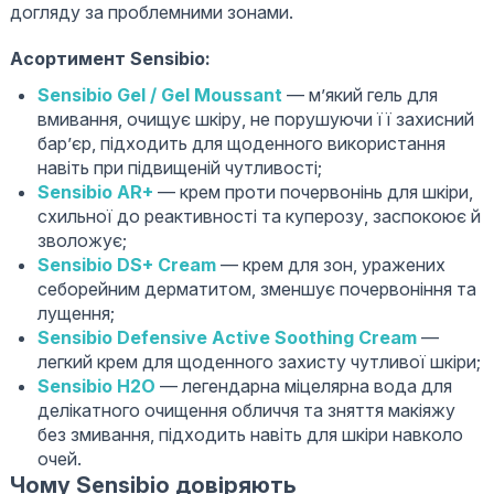
догляду за проблемними зонами.
Асортимент Sensibio:
Sensibio Gel / Gel Moussant
— м’який гель для
вмивання, очищує шкіру, не порушуючи її захисний
бар’єр, підходить для щоденного використання
навіть при підвищеній чутливості;
Sensibio AR+
— крем проти почервонінь для шкіри,
схильної до реактивності та куперозу, заспокоює й
зволожує;
Sensibio DS+ Cream
— крем для зон, уражених
себорейним дерматитом, зменшує почервоніння та
лущення;
Sensibio Defensive Active Soothing Cream
—
легкий крем для щоденного захисту чутливої шкіри;
Sensibio H2O
— легендарна міцелярна вода для
делікатного очищення обличчя та зняття макіяжу
без змивання, підходить навіть для шкіри навколо
очей.
Чому Sensibio довіряють