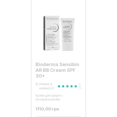
Bioderma Sensibio
AR BB Cream SPF
30+
Немає в
5
наявності
/5
Крем для шкіри з
почервонінням
1110,00
грн