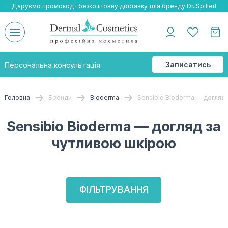
Даруємо промокод і безкоштовну доставку для бренду Dr. Spiller!
Даруємо безкоштовну доставку та подарнки до бренду Braderm!
-25% на весь бренд HOLY LAND!
Записатись
Персональна консультація
на
консультацію
Головна
Бренди
Bioderma
Sensibio Bioderma — догляд
Sensibio Bioderma — догляд за
чутливою шкірою
ФІЛЬТРУВАННЯ