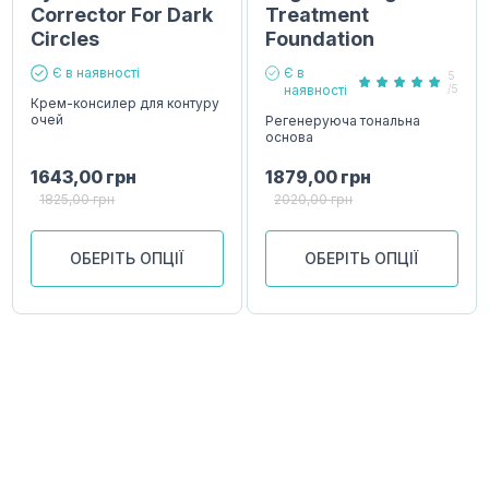
Corrector For Dark
Treatment
Circles
Foundation
Є в наявності
Є в
5
наявності
/5
Крем-консилер для контуру
очей
Регенеруюча тональна
основа
1643,00
грн
1879,00
грн
1825,00
грн
2020,00
грн
ОБЕРІТЬ ОПЦІЇ
ОБЕРІТЬ ОПЦІЇ