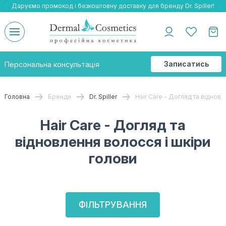
Даруємо промокод і безкоштовну доставку для бренду Dr. Spiller!
Даруємо безкоштовну доставку та подарнки до бренду Braderm!
-25% на весь бренд HOLY LAND!
Записатись
Персональна консультація
на
консультацію
Головна
Бренди
Dr. Spiller
Hair Care - Догляд та відновл
Hair Care - Догляд та
відновлення волосся і шкіри
голови
ФІЛЬТРУВАННЯ