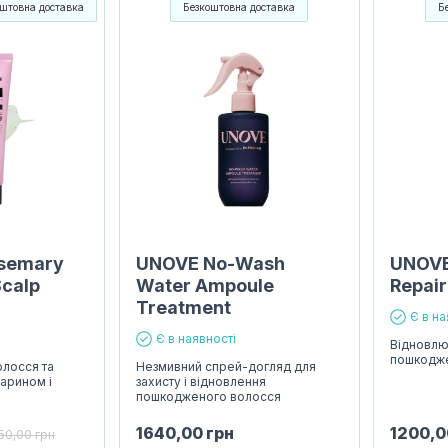
штовна доставка
Безкоштовна доставка
Б
semary
UNOVE No-Wash
UNOVE
Scalp
Water Ampoule
Repai
Treatment
Є в на
Є в наявності
Відновлю
пошкодж
олосся та
Незмивний спрей-догляд для
марином і
захисту і відновлення
пошкодженого волосся
1640,00
грн
1200,
50,00
грн