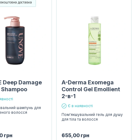
езкоштовна доставка
 Deep Damage
A-Derma Exomega
r Shampoo
Control Gel Emollient
2-в-1
явності
Є в наявності
вальний шампунь для
еного волосся
Пом'якшувальний гель для душу
для тіла та волосся
00
грн
655,00
грн