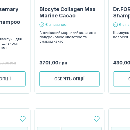
semary
Biocyte Collagen Max
Dr.FOR
g
Marine Cacao
Sham
Shampoo
Є в наявності
Є в на
Антивіковий морський колаген з
Шампунь 
гіалуроновою кислотою та
волосся
шампунь для
смаком какао
ї щільності
ом і
3701,00
грн
430,0
90,00
грн
ОПЦІЇ
ОБЕРІТЬ ОПЦІЇ