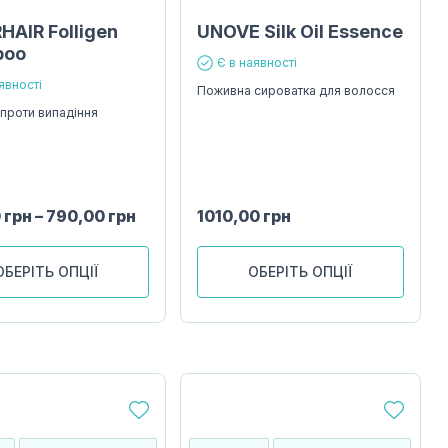
HAIR Folligen
UNOVE Silk Oil Essence
poo
Є в наявності
явності
Поживна сироватка для волосся
проти випадіння
0
грн
–
790,00
грн
1010,00
грн
ОБЕРІТЬ ОПЦІЇ
ОБЕРІТЬ ОПЦІЇ