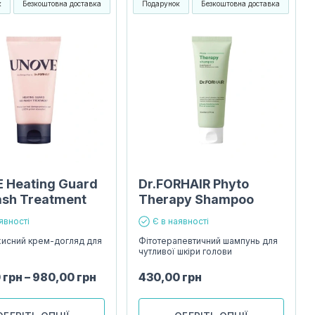
к
Безкоштовна доставка
Подарунок
Безкоштовна доставка
 Heating Guard
Dr.FORHAIR Phyto
sh Treatment
Therapy Shampoo
явності
Є в наявності
исний крем-догляд для
Фітотерапевтичний шампунь для
чутливої шкіри голови
0
грн
–
980,00
грн
430,00
грн