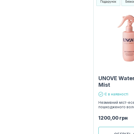
Подарунок
Безко
UNOVE Water
Mist
Є в наявності
Незмивний міст-есе
пошкодженого вол
1200,00
грн