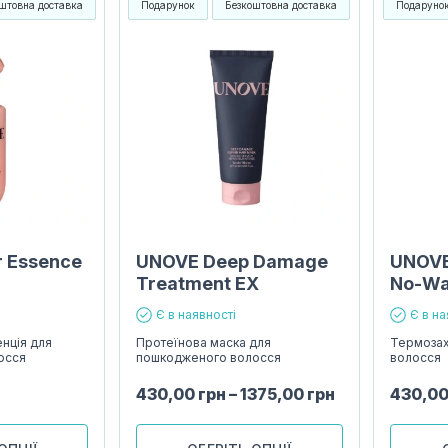
штовна доставка
Подарунок
Безкоштовна доставка
Подаруно
 Essence
UNOVE Deep Damage
UNOVE
Treatment EX
No-Wa
Є в наявності
Є в на
нція для
Протеїнова маска для
Термозах
осся
пошкодженого волосся
волосся
430,00
грн
–
1375,00
грн
430,0