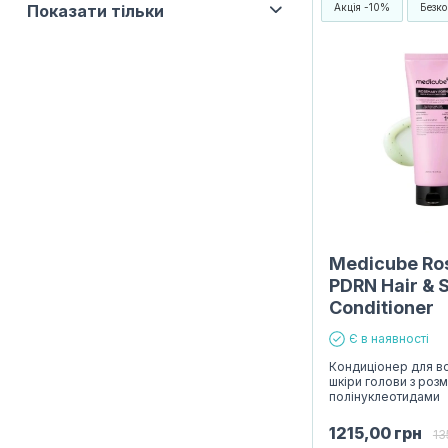
Показати тільки
Акція -10%
Безко
Medicube Ro
PDRN Hair & 
Conditioner
Є в наявності
Кондиціонер для в
шкіри голови з роз
полінуклеотидами
1215,00
грн
13