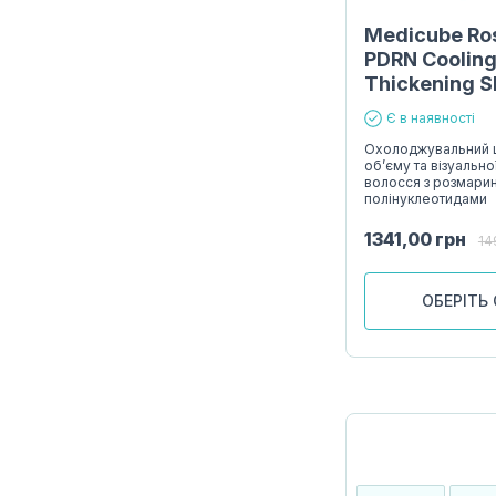
Medicube Ro
PDRN Coolin
Thickening 
Є в наявності
Охолоджувальний 
об’єму та візуально
волосся з розмарин
полінуклеотидами
1341,00
грн
14
ОБЕРІТЬ 