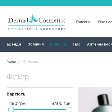
Головна
Про на
Бренди
Обличчя
Волосся
Тіло
Аптечна кос
Головна
Волосся
Фільтр
Вартість
290 грн
8400 грн