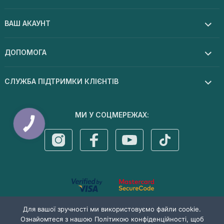
ВАШ АКАУНТ
ДОПОМОГА
СЛУЖБА ПІДТРИМКИ КЛІЄНТІВ
МИ У СОЦМЕРЕЖАХ:
КНОПКА
ЗВ'ЯЗКУ
© 2026 Dermal cosmetics . Усі права захищені
Для вашої зручності ми використовуємо файли cookie.
Ознайомтеся з нашою Політикою конфіденційності, щоб