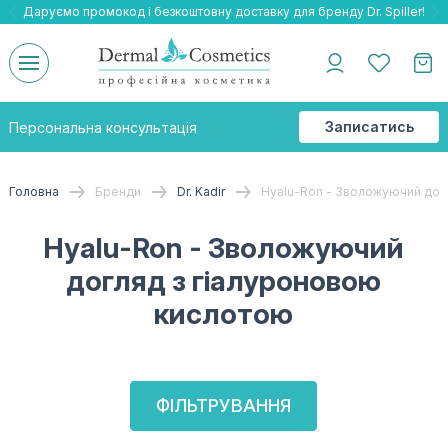
Даруємо промокод і безкоштовну доставку для бренду Dr. Spiller!
Даруємо безкоштовну доставку та подарнки до бренду Braderm!
-25% на весь бренд HOLY LAND!
Записатись
Персональна консультація
на
консультацію
Головна
Бренди
Dr. Kadir
Hyalu-Ron - Зволожуючий дог
Hyalu-Ron - Зволожуючий
догляд з гіалуроновою
кислотою
ФІЛЬТРУВАННЯ