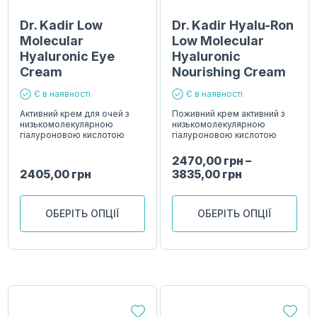
Dr. Kadir Low
Dr. Kadir Hyalu-Ron
Molecular
Low Molecular
Hyaluronic Eye
Hyaluronic
Cream
Nourishing Cream
Є в наявності
Є в наявності
Активний крем для очей з
Поживний крем активний з
низькомолекулярною
низькомолекулярною
гіалуроновою кислотою
гіалуроновою кислотою
2470,00
грн
–
2405,00
грн
3835,00
грн
ОБЕРІТЬ ОПЦІЇ
ОБЕРІТЬ ОПЦІЇ