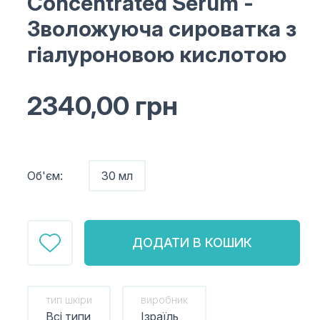
Concentrated Serum
-
Зволожуюча сироватка з
гіалуроновою кислотою
2340,00
грн
Об'єм:
30 мл
ДОДАТИ В КОШИК
тип шкіри
виробник
Всі типи
Ізраїль