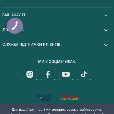
ВАШ АКАУНТ
ДОПОМОГА
СЛУЖБА ПІДТРИМКИ КЛІЄНТІВ
МИ У СОЦМЕРЕЖАХ:
© 2026 Dermal cosmetics . Усі права захищені
Для вашої зручності ми використовуємо файли cookie.