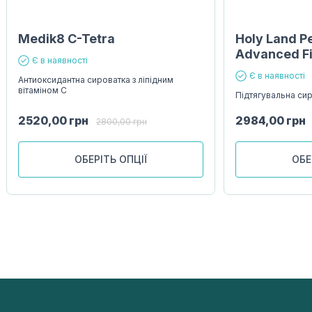
Medik8 C-Tetra
Holy Land P
Advanced Fi
Є в наявності
Є в наявності
Антиоксидантна сироватка з ліпідним
вітаміном С
Підтягувальна си
2520,00
грн
2984,00
грн
2800,00
грн
ОБЕРІТЬ ОПЦІЇ
ОБЕ