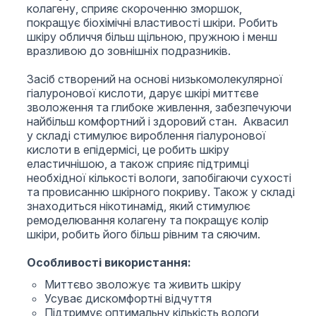
колагену, сприяє скороченню зморшок,
покращує біохімічні властивості шкіри. Робить
шкіру обличчя більш щільною, пружною і менш
вразливою до зовнішніх подразників.
Засіб створений на основі низькомолекулярної
гіалуронової кислоти, дарує шкірі миттєве
зволоження та глибоке живлення, забезпечуючи
найбільш комфортний і здоровий стан. Аквасил
у складі стимулює вироблення гіалуронової
кислоти в епідермісі, це робить шкіру
еластичнішою, а також сприяє підтримці
необхідної кількості вологи, запобігаючи сухості
та провисанню шкірного покриву. Також у складі
знаходиться нікотинамід, який стимулює
ремоделювання колагену та покращує колір
шкіри, робить його більш рівним та сяючим.
Особливості використання:
Миттєво зволожує та живить шкіру
Усуває дискомфортні відчуття
Підтримує оптимальну кількість вологи