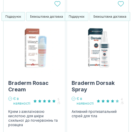
Подарунок
Безкоштовна доставка
Подарунок
Безкоштовна доставка
Braderm Rosac
Braderm Dorsak
Cream
Spray
Є в
Є в
5
4
наявності
/5
наявності
/5
Крем з азелаїновою
Активний протизапальний
кислотою для шкіри
спрей для тіла
схильної до почервонінь та
розацеа