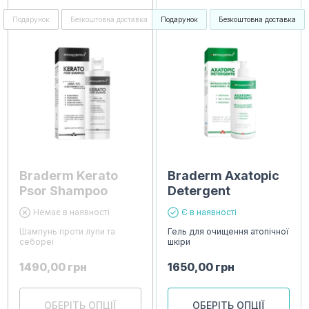
Подарунок
Безкоштовна доставка
Подарунок
Безкоштовна доставка
Braderm Kerato
Braderm Axatopic
Psor Shampoo
Detergent
Немає в наявності
Є в наявності
Шампунь проти лупи та
Гель для очищення атопічної
себореї
шкіри
1490,00
грн
1650,00
грн
ОБЕРІТЬ ОПЦІЇ
ОБЕРІТЬ ОПЦІЇ