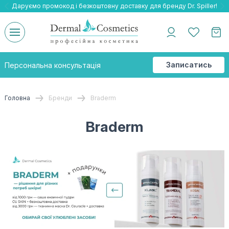
Даруємо промокод і безкоштовну доставку для бренду Dr. Spiller!
Даруємо безкоштовну доставку та подарнки до бренду Braderm!
-25% на весь бренд HOLY LAND!
Записатись
Персональна консультація
на
консультацію
Головна
Бренди
Braderm
Braderm