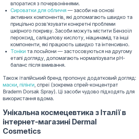
впоратися з почервоніннями.
Сироватки для обличчя
— засоби на основі
активних компонентів, які допомагають швидко та
прицільно розв’язувати конкретні проблеми
шкірного покриву. Засоби можуть містити Бензоїл
пероксид, саліцилову кислоту, ніацинамід та інші
компоненти, які працюють швидко та інтенсивно.
Тоніки
та лосьйони — застосовуються на другому
етапі догляду, допомагають нормалізувати рН-
баланс після вмивання.
Також італійський бренд пропонує додатковий догляд:
маски
,
пілінги
, спреї (зокрема спрей-концентрат
Braderm Dorsak Spray). Ці засоби чудово підходять для
використання вдома.
Унікальна космецевтика з Італії в
інтернет-магазині Dermal
Cosmetics