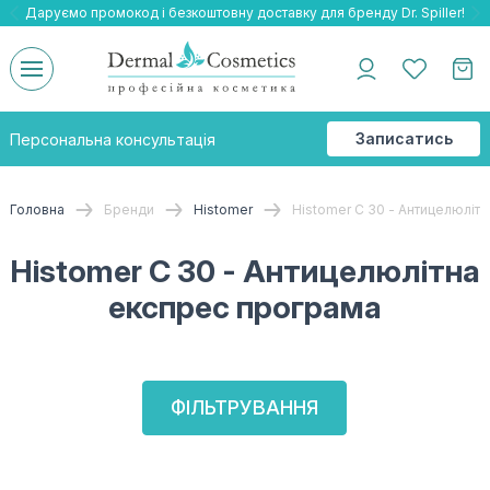
Даруємо промокод і безкоштовну доставку для бренду Dr. Spiller!
Даруємо безкоштовну доставку та подарнки до бренду Braderm!
-25% на весь бренд HOLY LAND!
Записатись
Персональна консультація
на
консультацію
Головна
Бренди
Histomer
Histomer С 30 - Антицелюліт
Histomer С 30 - Антицелюлітна
експрес програма
ФІЛЬТРУВАННЯ