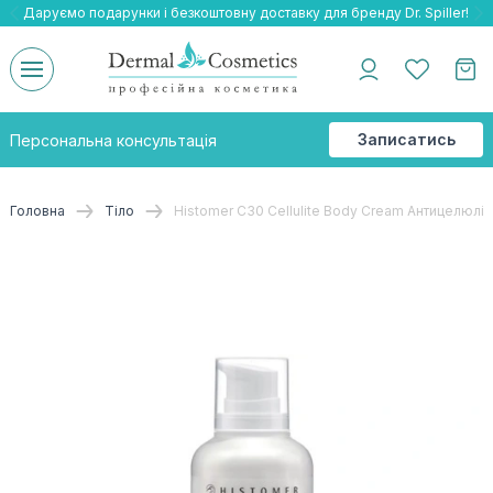
Даруємо подарунки і безкоштовну доставку для бренду Dr. Spiller!
Даруємо безкоштовну доставку та подарнки до бренду Braderm!
-25% на весь бренд HOLY LAND!
Записатись
Персональна консультація
на
консультацію
Головна
Тіло
Histomer С30 Cellulite Body Cream Антицелюлі