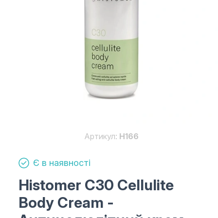
Артикул:
H166
Є в наявності
Histomer С30 Cellulite
Body Cream
-