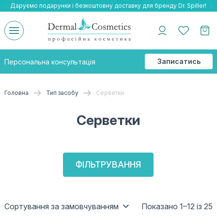
Даруємо подарунки і безкоштовну доставку для бренду Dr. Spiller!
Даруємо безкоштовну доставку та подарнки до бренду Braderm!
-25% на весь бренд HOLY LAND!
Записатись
Персональна консультація
на
консультацію
Головна
Тип засобу
Серветки
Серветки
ФІЛЬТРУВАННЯ
Сортування за замовчуванням
Показано 1–12 із 25