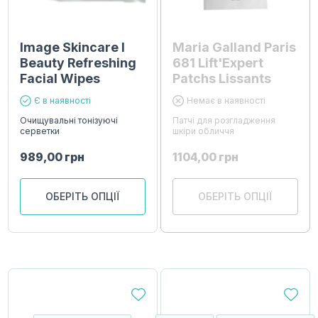
Image Skincare I
Maria Galland Paris
Beauty Refreshing
681 Lift'Expert
Facial Wipes
Patchs Lissants
Є в наявності
Немає в наявності
Очищувальні тонізуючі
Патчі для розгладження
серветки
шкіри обличчя
989,00
грн
1104,00
грн
ОБЕРІТЬ ОПЦІЇ
ОБЕРІТЬ ОПЦІЇ