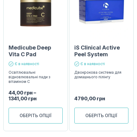
Medicube Deep
iS Clinical Active
Vita C Pad
Peel System
Є в наявності
Є в наявності
Освітлювальні
Двокрокова система для
відновлювальні пади з
домашнього пілінгу
вітаміном C
44,00
грн
–
1341,00
грн
4790,00
грн
ОБЕРІТЬ ОПЦІЇ
ОБЕРІТЬ ОПЦІЇ