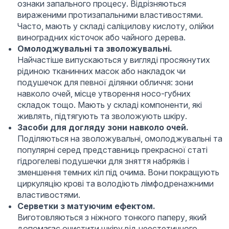
ознаки запального процесу. Відрізняються
вираженими протизапальними властивостями.
Часто, мають у складі саліцилову кислоту, олійки
виноградних кісточок або чайного дерева.
Омолоджувальні та зволожувальні.
Найчастіше випускаються у вигляді просякнутих
рідиною тканинних масок або накладок чи
подушечок для певної ділянки обличчя: зони
навколо очей, місце утворення носо-губних
складок тощо. Мають у складі компоненти, які
живлять, підтягують та зволожують шкіру.
Засоби для догляду зони навколо очей.
Поділяються на зволожувальні, омолоджувальні та
популярні серед представниць прекрасної статі
гідрогелеві подушечки для зняття набряків і
зменшення темних кіл під очима. Вони покращують
циркуляцію крові та володіють лімфодренажними
властивостями.
Серветки з матуючим ефектом.
Виготовляються з ніжного тонкого паперу, який
допомагає очистити шкіру від неестетичного