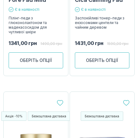
Є в наявності
Є в наявності
Пілінг-педи з
Заспокійливі тонер-педи з
глюконолактоном та
екзосомами центели та
мадекасосидом для
чайним деревом
чутливої шкіри
1341,00
грн
1431,00
грн
1490,00
грн
1590,00
грн
ОБЕРІТЬ ОПЦІЇ
ОБЕРІТЬ ОПЦІЇ
Акція -10%
Безкоштовна доставка
Безкоштовна доставка