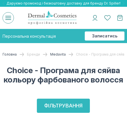
Даруємо промокод і безкоштовну доставку для бренду Dr. Spiller!
Даруємо безкоштовну доставку та подарнки до бренду Braderm!
-25% на весь бренд HOLY LAND!
Записатись
Персональна консультація
на
консультацію
Головна
Бренди
Medavita
Choice - Програма для сяйв
Choice - Програма для сяйва
кольору фарбованого волосся
ФІЛЬТРУВАННЯ