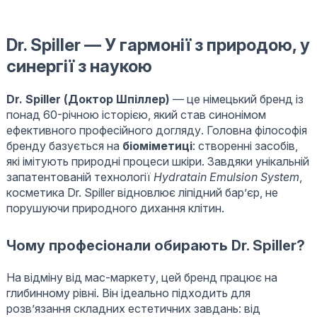
Dr. Spiller — У гармонії з природою, у
синергії з наукою
Dr. Spiller (Доктор Шпіллер)
— це німецький бренд із
понад 60-річною історією, який став синонімом
ефективного професійного догляду. Головна філософія
бренду базується на
біоміметиці
: створенні засобів,
які імітують природні процеси шкіри. Завдяки унікальній
запатентованій технології
Hydratain Emulsion System
,
косметика Dr. Spiller відновлює ліпідний бар’єр, не
порушуючи природного дихання клітин.
Чому професіонали обирають Dr. Spiller?
На відміну від мас-маркету, цей бренд працює на
глибинному рівні. Він ідеально підходить для
розв’язання складних естетичних завдань: від