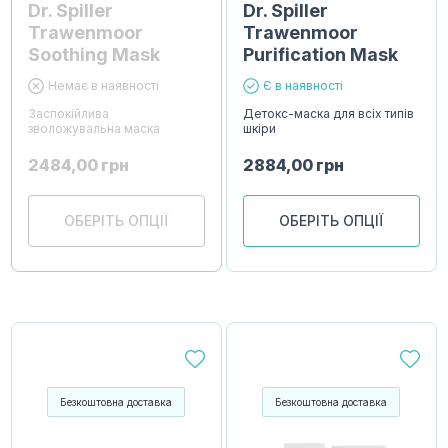
Dr. Spiller
Dr. Spiller
Trawenmoor
Trawenmoor
Soothing Mask
Purification Mask
Немає в наявності
Є в наявності
Заспокійлива
Детокс-маска для всіх типів
зволожувальна маска
шкіри
2484,00
грн
2884,00
грн
ОБЕРІТЬ ОПЦІЇ
ОБЕРІТЬ ОПЦІЇ
Безкоштовна доставка
Безкоштовна доставка