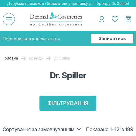
Даруємо промокод і безкоштовну доставку для бренду Dr. Spiller!
Даруємо безкоштовну доставку та подарнки до бренду Braderm!
-25% на весь бренд HOLY LAND!
Записатись
Персональна консультація
на
консультацію
Головна
Бренди
Dr. Spiller
Dr. Spiller
ФІЛЬТРУВАННЯ
Сортування за замовчуванням
Показано 1–12 із 189