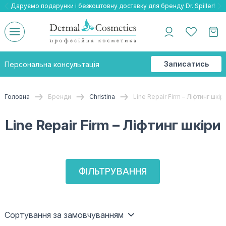
Даруємо подарунки і безкоштовну доставку для бренду Dr. Spiller!
Даруємо безкоштовну доставку та подарнки до бренду Braderm!
-25% на весь бренд HOLY LAND!
Записатись
Персональна консультація
на
консультацію
Головна
Бренди
Christina
Line Repair Firm – Ліфтинг шкір
Line Repair Firm – Ліфтинг шкіри
ФІЛЬТРУВАННЯ
Сортування за замовчуванням