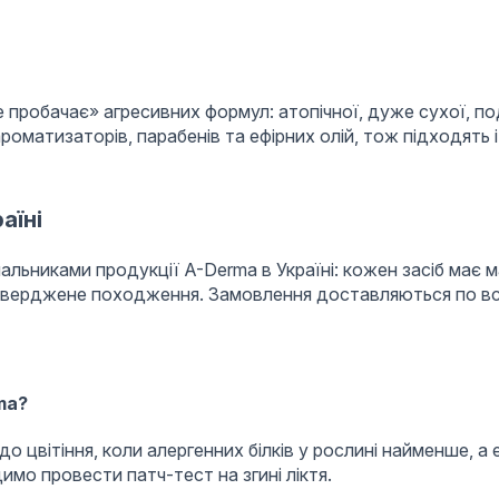
 пробачає» агресивних формул: атопічної, дуже сухої, под
 ароматизаторів, парабенів та ефірних олій, тож підходять 
аїні
альниками продукції A-Derma в Україні: кожен засіб має 
дтверджене походження. Замовлення доставляються по всій
ma?
о цвітіння, коли алергенних білків у рослині найменше, 
мо провести патч-тест на згині ліктя.