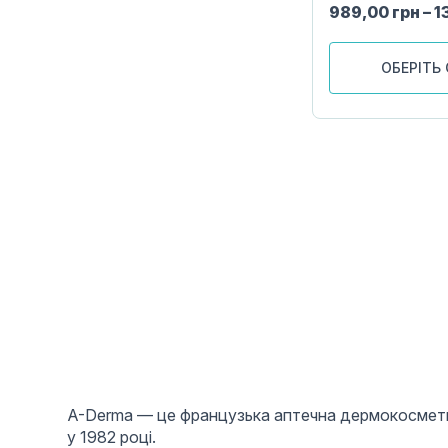
989,00
грн
–
1
ОБЕРІТЬ 
A-Derma — це французька аптечна дермокосметика
у 1982 році.