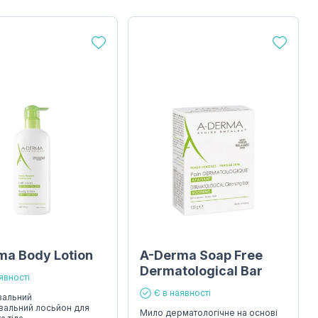
ma Body Lotion
A-Derma Soap Free
Dermatological Bar
явності
Є в наявності
вальний
вальний лосьйон для
Мило дерматологічне на основі