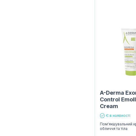
A-Derma Ex
Control Emoll
Cream
Є в наявності
Пом'якшувальний к
обличчя та тіла