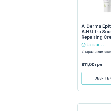
A-Derma Epit
A.H Ultra Soo
Repairing C
Є в наявності
Ультравідновлюва
811,00
грн
ОБЕРІТЬ 