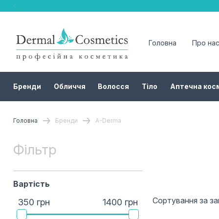
Головна
Про на
Бренди
Обличчя
Волосся
Тіло
Аптечна кос
Головна
Бренди
A-Derma
Фільтр
Вартість
Сортування за з
350 грн
1400 грн