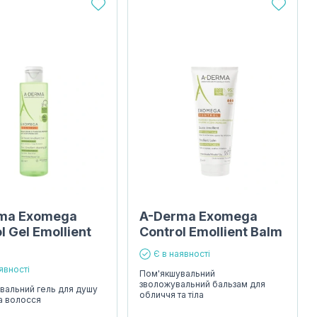
ma Exomega
A-Derma Exomega
l Gel Emollient
Control Emollient Balm
Є в наявності
явності
Пом'якшувальний
зволожувальний бальзам для
вальний гель для душу
обличчя та тіла
та волосся