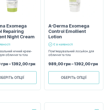
ma Exomega
A-Derma Exomega
l Repairing
Control Emollient
ent Night Cream
Lotion
явності
Є в наявності
вальний нічний крем-
Пом'якшувальний лосьйон для
ля обличчя та тіла
обличчя та тіла
0
грн
–
1392,00
грн
989,00
грн
–
1392,00
грн
ОБЕРІТЬ ОПЦІЇ
ОБЕРІТЬ ОПЦІЇ