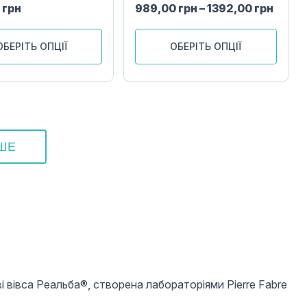
0
грн
989,00
грн
–
1392,00
грн
ОБЕРІТЬ ОПЦІЇ
ОБЕРІТЬ ОПЦІЇ
ЬШЕ
 вівса Реальба®, створена лабораторіями Pierre Fabre