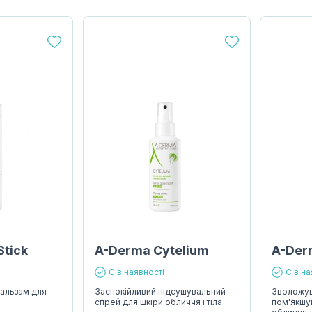
Stick
A-Derma Cytelium
A-Der
Є в наявності
Є в на
альзам для
Заспокійливий підсушувальний
Зволожу
спрей для шкіри обличчя і тіла
пом'якшу