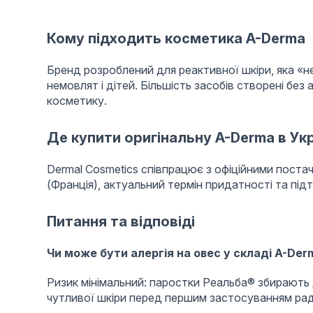
Кому підходить косметика A-Derma
Бренд розроблений для реактивної шкіри, яка «не
немовлят і дітей. Більшість засобів створені без
косметику.
Де купити оригінальну A-Derma в Укр
Dermal Cosmetics співпрацює з офіційними постач
(Франція), актуальний термін придатності та пі
Питання та відповіді
Чи може бути алергія на овес у складі A-Der
Ризик мінімальний: паростки Реальба® збирають д
чутливої шкіри перед першим застосуванням ради