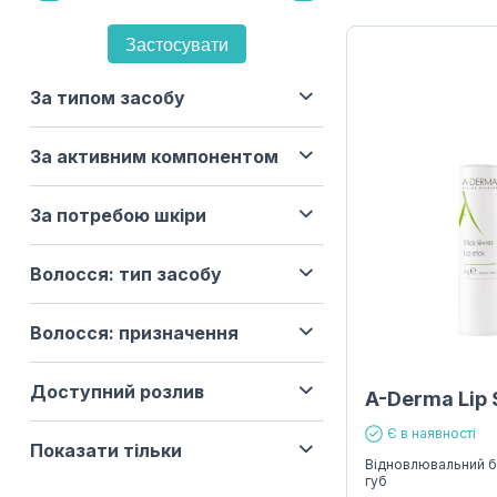
Застосувати
За типом засобу
За активним компонентом
За потребою шкіри
Волосся: тип засобу
Волосся: призначення
Доступний розлив
A-Derma Lip 
Є в наявності
Показати тільки
Відновлювальний б
губ