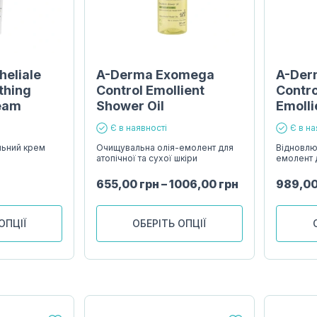
heliale
A-Derma Exomega
A-Der
thing
Control Emollient
Contro
ream
Shower Oil
Emolli
Є в наявності
Є в на
льний крем
Очищувальна олія-емолент для
Відновлю
атопічної та сухої шкіри
емолент д
655,00
грн
–
1006,00
грн
989,0
ОПЦІЇ
ОБЕРІТЬ ОПЦІЇ