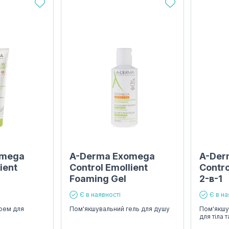
omega
A-Derma Exomega
A-Der
ient
Control Emollient
Contro
Foaming Gel
2-в-1
Є в наявності
Є в на
рем для
Пом'якшувальний гель для душу
Пом'якшу
для тіла 