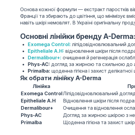
Основа кожної формули — екстракт паростків вівс
Франції та збирають до цвітіння, що мінімізує в
навіть шкірі немовлят. В Україні оригінальну про
Основні лінійки бренду A-Derma
Exomega Control:
ліпідовідновлювальний догл
Epitheliale A.H:
відновлення шкіри після под
Dermalibour+:
очищення й регенерація ослабле
Phys-AC:
догляд за жирною та схильною до 
Primalba:
щоденна гігієна і захист делікатної
Як обрати лінійку A-Derma
Лінійка
Пр
Exomega Control
Ліпідовідновлювальний догляд
Epitheliale A.H
Відновлення шкіри після подр
Dermalibour+
Очищення та відновлення осла
Phys-AC
Догляд за жирною шкірою з н
Primalba
Щоденна гігієна та захист шкі