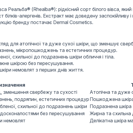
а Реальба® (Rhealba®): рідкісний сорт білого вівса, яки
міст білків-алергенів. Екстракт має доведену заспокійливу
дукцію бренду постачає Dermal Cosmetics.
:
яд для атопічної та дуже сухої шкіри, що зменшує свербі
разнень, мікропошкоджень та естетичних процедур.
ної, схильної до подразнень шкіри обличчя і тіла.
акне шкірою без пересушування.
 шкіри немовлят з перших днів життя.
изначення
, зменшення свербежу та сухості
Атопічна та дуже 
азнень, подряпин, естетичних процедур
Пошкоджена шкіра,
бленої, схильної до подразнень шкіри
Подразнена шкіра о
едосконалостями без пересушування
Жирна та схильна д
ри немовлят
Делікатна шкіра ма