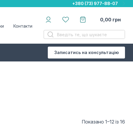
+380 (73) 977-88-07
+380 (73) 977-88-07
+380 (73) 977-88-07
0,00
грн
ки
Контакти
Записатись на консультацію
Показано 1–12 із 16