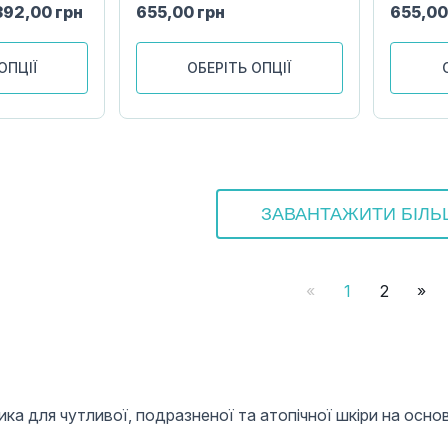
392,00
грн
655,00
грн
655,0
ОПЦІЇ
ОБЕРІТЬ ОПЦІЇ
ЗАВАНТАЖИТИ БІЛ
«
1
2
»
 для чутливої, подразненої та атопічної шкіри на основі