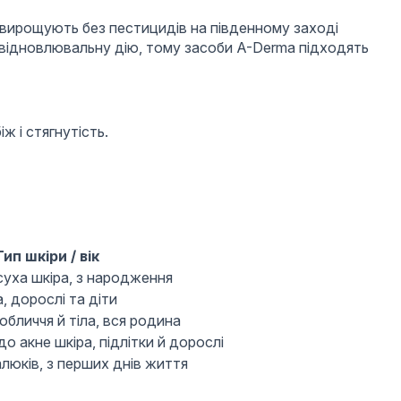
й вирощують без пестицидів на південному заході
 і відновлювальну дію, тому засоби A-Derma підходять
ж і стягнутість.
Тип шкіри / вік
суха шкіра, з народження
 дорослі та діти
бличчя й тіла, вся родина
о акне шкіра, підлітки й дорослі
люків, з перших днів життя