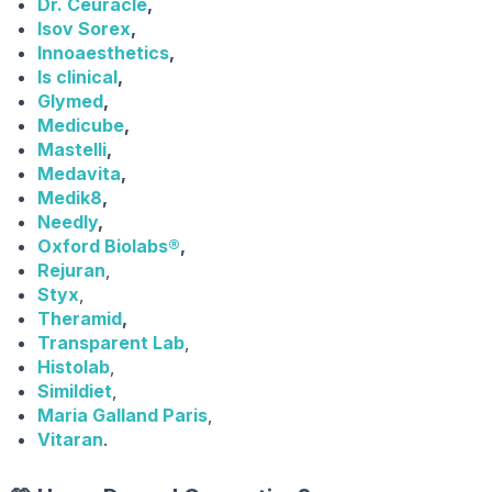
Dr. Ceuracle
,
Isov Sorex
,
Innoaesthetics
,
Is clinical
,
Glymed
,
Medicube
,
Mastelli
,
Medavita
,
Medik8
,
Needly
,
Oxford Biolabs®
,
Rejuran
,
Sty
x
,
Theramid
,
Transparent Lab
,
Histolab
,
Simildiet
,
Maria Galland Paris
,
Vitaran
.