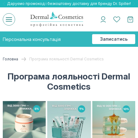
Даруємо промокод і безкоштовну доставку для бренду Dr. Spiller!
Даруємо безкоштовну доставку та подарнки до бренду Braderm!
-25% на весь бренд HOLY LAND!
Записатись
Персональна консультація
на
консультацію
Головна
Програма лояльності Dermal Cosmetics
Програма лояльності Dermal
Cosmetics