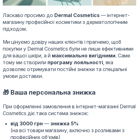
Ласкаво просимо до
Dermal Cosmetics
— інтернет-
магазину професійної косметики з дерматологічним
підходом.
Ми цінуємо довіру наших клієнтів і прагнемо, щоб
покупки у Dermal Cosmetics були не лише ефективними
для вашої шкіри, а й
максимально вигідними
. Саме
тому ми створили
програму лояльності
, яка
дозволяє отримувати постійні знижки та спеціальні
умови доставки.
🎁 Ваша персональна знижка
При оформленні замовлення в інтернет-магазині Dermal
Cosmetics діє така система знижок:
від 3000 грн
—
знижка 5%
(на всі товари магазину, включно з розливами з
професійних об’ємів)