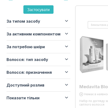
Застосувати
За типом засобу
Безкоштовна 
За активним компонентом
За потребою шкіри
Волосся: тип засобу
Волосся: призначення
Доступний розлив
Medavita Blo
Немає в наявнос
Показати тільки
Набір по догляду з
світлого волосся