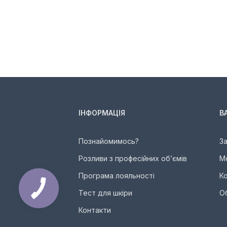
ІНФОРМАЦІЯ
В
Познайомимось?
З
Розливи з професійних об’ємів
М
Програма лояльності
К
Тест для шкіри
О
Контакти