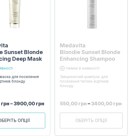
ita
Medavita
e Sunset Blonde
Blondie Sunset Blonde
cing Deep Mask
Enhancing Shampoo
явності
Немає в наявності
маска для посилення
Зміцнюючий шампунь для
дтінків блонду
посилення теплих відтінків
блонду
0
грн
–
3900,00
грн
550,00
грн
–
3400,00
грн
ОБЕРІТЬ ОПЦІЇ
ОБЕРІТЬ ОПЦІЇ