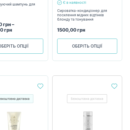
Є в наявності
зуючий шампунь для
Сироватка-кондиціонер для
посилення мідних відтінків
блонду та тонування
00
грн
–
00
грн
1500,00
грн
ОБЕРІТЬ ОПЦІЇ
ОБЕРІТЬ ОПЦІЇ
езкоштовна доставка
Безкоштовна доставка