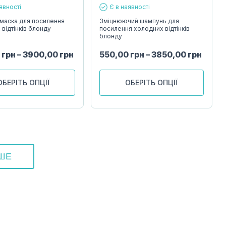
явності
Є в наявності
маска для посилення
Зміцнюючий шампунь для
відтінків блонду
посилення холодних відтінків
блонду
0
грн
–
3900,00
грн
550,00
грн
–
3850,00
грн
ОБЕРІТЬ ОПЦІЇ
ОБЕРІТЬ ОПЦІЇ
ЬШЕ