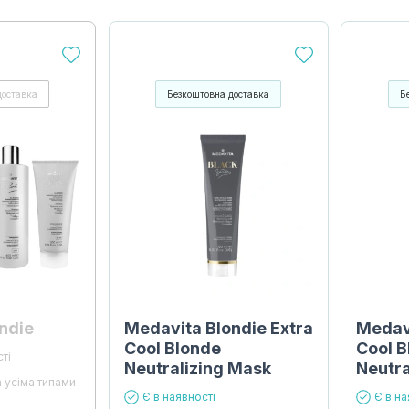
доставка
Безкоштовна доставка
Б
ndie
Medavita Blondie Extra
Medavi
Cool Blonde
Cool 
ті
Neutralizing Mask
Neutr
а усіма типами
Є в наявності
Є в на