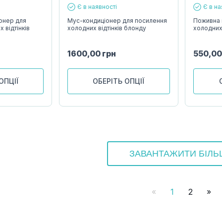
Є в наявності
Є в на
онер для
Мус-кондиціонер для посилення
Поживна 
 відтінків
холодних відтінків блонду
холодних 
1600,00
грн
550,0
ОПЦІЇ
ОБЕРІТЬ ОПЦІЇ
ЗАВАНТАЖИТИ БІЛ
«
1
2
»