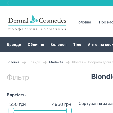
Головна
Про на
Бренди
Обличчя
Волосся
Тіло
Аптечна кос
Головна
Бренди
Medavita
Blondie - Програма догляд
Blondi
Фільтр
Вартість
Сортування за з
550 грн
4950 грн