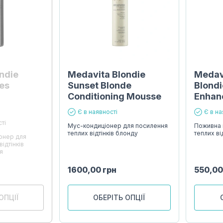
ndie
Medavita Blondie
Medav
es
Sunset Blonde
Blondi
Conditioning Mousse
Enhan
Є в наявності
Є в на
ті
Мус-кондиціонер для посилення
Поживна 
теплих відтінків блонду
теплих ві
онер для
ідтінків
я
1600,00
грн
550,0
ОПЦІЇ
ОБЕРІТЬ ОПЦІЇ