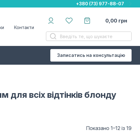
+380 (73) 977-88-07
+380 (73) 977-88-07
+380 (73) 977-88-07
0,00
грн
ки
Контакти
Записатись на консультацію
м для всіх відтінків блонду
Показано 1–12 із 19