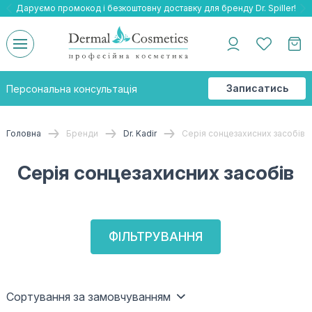
Даруємо промокод і безкоштовну доставку для бренду Dr. Spiller!
Даруємо безкоштовну доставку та подарнки до бренду Braderm!
-25% на весь бренд HOLY LAND!
Записатись
Персональна консультація
на
консультацію
Головна
Бренди
Dr. Kadir
Серія сонцезахисних засобів
Серія сонцезахисних засобів
ФІЛЬТРУВАННЯ
Сортування за замовчуванням