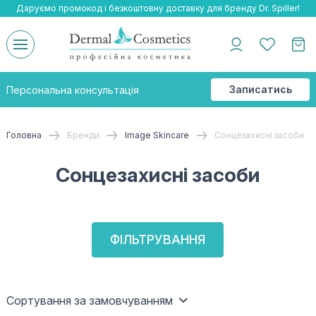
Даруємо промокод і безкоштовну доставку для бренду Dr. Spiller!
Даруємо безкоштовну доставку та подарнки до бренду Braderm!
-25% на весь бренд HOLY LAND!
Записатись
Персональна консультація
на
консультацію
Головна
Бренди
Image Skincare
Сонцезахисні засоби
Сонцезахисні засоби
ФІЛЬТРУВАННЯ
Сортування за замовчуванням