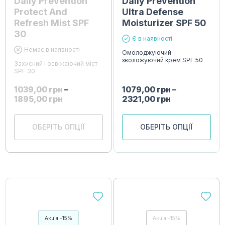
Daily Prevention
Daily Prevention
Protect And
Ultra Defense
Refresh Mist SPF
Moisturizer SPF 50
30
Є в наявності
Немає в наявності
Омолоджуючий
зволожуючий крем SPF 50
Захисний і освіжаючий міст
SPF 30
1039,00
грн
–
1079,00
грн
–
1895,00
грн
2321,00
грн
ОБЕРІТЬ ОПЦІЇ
ОБЕРІТЬ ОПЦІЇ
Акція -15%
Акція -15%