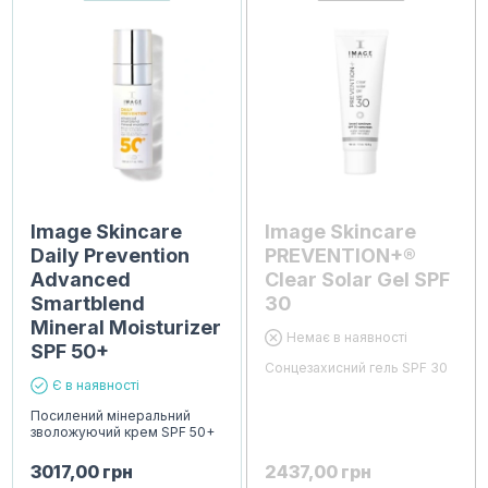
Image Skincare
Image Skincare
Daily Prevention
PREVENTION+®
Advanced
Clear Solar Gel SPF
Smartblend
30
Mineral Moisturizer
Немає в наявності
SPF 50+
Сонцезахисний гель SPF 30
Є в наявності
Посилений мінеральний
зволожуючий крем SPF 50+
3017,00
грн
2437,00
грн