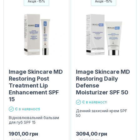
Акція -15%
Акція -15%
Image Skincare MD
Image Skincare MD
Restoring Post
Restoring Daily
Treatment Lip
Defense
Enhancement SPF
Moisturizer SPF 50
15
Є в наявності
Є в наявності
Денний захисний крем SPF
50
Відновлювальний бальзам
для губ SPF 15
1901,00
грн
3094,00
грн