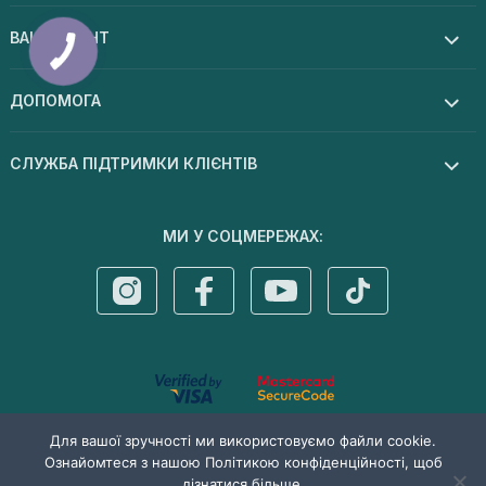
ВАШ АКАУНТ
ДОПОМОГА
СЛУЖБА ПІДТРИМКИ КЛІЄНТІВ
МИ У СОЦМЕРЕЖАХ:
© 2026 Dermal cosmetics . Усі права захищені
Для вашої зручності ми використовуємо файли cookie.
Ознайомтеся з нашою Політикою конфіденційності, щоб
дізнатися більше.