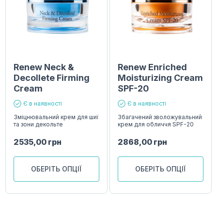
Renew Neck &
Renew Enriched
Decollete Firming
Moisturizing Cream
Cream
SPF-20
Є в наявності
Є в наявності
Зміцнювальний крем для шиї
Збагачений зволожувальний
та зони декольте
крем для обличчя SPF-20
2535,00
грн
2868,00
грн
ОБЕРІТЬ ОПЦІЇ
ОБЕРІТЬ ОПЦІЇ