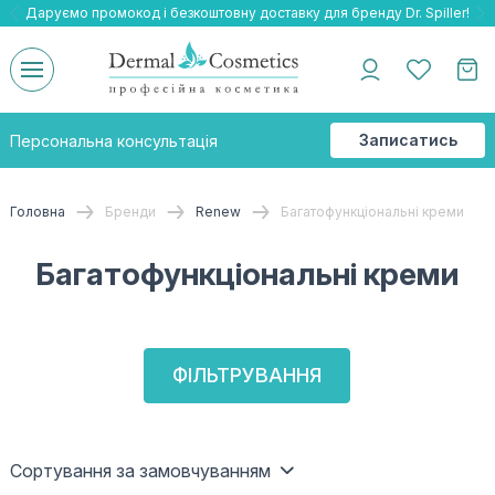
Даруємо промокод і безкоштовну доставку для бренду Dr. Spiller!
Даруємо безкоштовну доставку та подарнки до бренду Braderm!
-25% на весь бренд HOLY LAND!
Записатись
Персональна консультація
на
консультацію
Головна
Бренди
Renew
Багатофункціональні креми
Багатофункціональні креми
ФІЛЬТРУВАННЯ
Сортування за замовчуванням