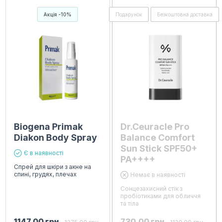
Акція -10%
Подарунок
Безкоштовна доставка
Biogena Primak
Dr.Ceuracle Pro
Diakon Body Spray
Balance Comfort
Sun Stick SPF50+
Є в наявності
PA++++
Спрей для шкіри з акне на
спині, грудях, плечах
Немає в наявності
Сонцезахисний стік з
пробіотиками для обличчя
та тіла
1147,00
грн
730,00
грн