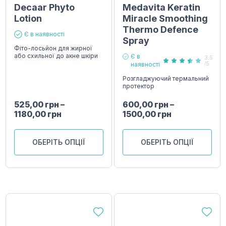
Decaar Phyto
Medavita Keratin
Lotion
Miracle Smoothing
Thermo Defence
Є в наявності
Spray
Фіто-лосьйон для жирної
або схильної до акне шкіри
Є в
3.5
наявності
/5
Розгладжуючий термальний
протектор
525,00
грн
–
600,00
грн
–
1180,00
грн
1500,00
грн
ОБЕРІТЬ ОПЦІЇ
ОБЕРІТЬ ОПЦІЇ