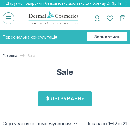
Даруємо подарунки і безкоштовну доставку для бренду Dr. Spiller!
Даруємо безкоштовну доставку та подарнки до бренду Braderm!
-25% на весь бренд HOLY LAND!
Записатись
Персональна консультація
на
консультацію
Головна
Sale
Sale
ФІЛЬТРУВАННЯ
Сортування за замовчуванням
Показано 1–12 із 21