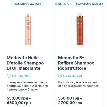
Безкоштовна доставка
Акція -30%
Безкоштовна доставка
Medavita Huile
Medavita B-
D’etoile Shampoo
Refibre Shampoo
Di Oli Inebriante
Ricostruttore
Є в наявності
Є в наявності
Шампунь збагачений оліями
Шампунь відновлювальний
з антиоксидантною дією для
для пошкодженого волосся
неймовірного блиску
550,00
грн
–
550,00
грн
–
4500,00
грн
2700,00
грн