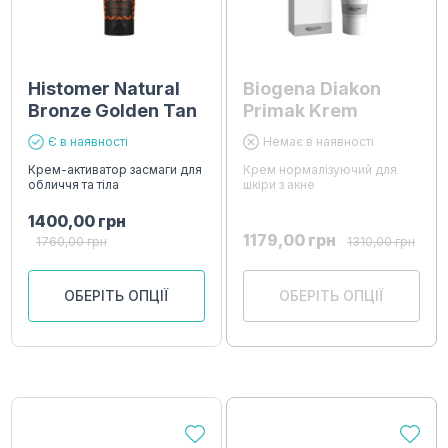
Histomer Natural
Biogena Diakon
Bronze Golden Tan
Primak Krem
Є в наявності
Немає в наявності
Крем-активатор засмаги для
Крем нормалізуючий для
обличчя та тіла
шкіри з акне
1400,00
грн
1179,00
грн
1760,00
грн
1310,00
грн
ОБЕРІТЬ ОПЦІЇ
ОБЕРІТЬ ОПЦІЇ