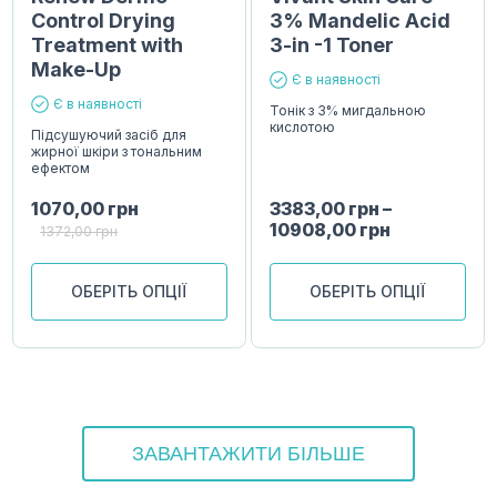
Control Drying
3% Mandelic Acid
Treatment with
3-in -1 Toner
Make-Up
Є в наявності
Є в наявності
Тонік з 3% мигдальною
кислотою
Підсушуючий засіб для
жирної шкіри з тональним
ефектом
1070,00
грн
3383,00
грн
–
10908,00
грн
1372,00
грн
ОБЕРІТЬ ОПЦІЇ
ОБЕРІТЬ ОПЦІЇ
ЗАВАНТАЖИТИ БІЛЬШЕ