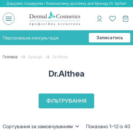
Даруємо подарунки і безкоштовну доставку для бренду Dr. Spiller!
Даруємо безкоштовну доставку та подарнки до бренду Braderm!
-25% на весь бренд HOLY LAND!
Записатись
Персональна консультація
на
консультацію
Головна
Бренди
Dr.Althea
Dr.Althea
ФІЛЬТРУВАННЯ
Сортування за замовчуванням
Показано 1–12 із 40