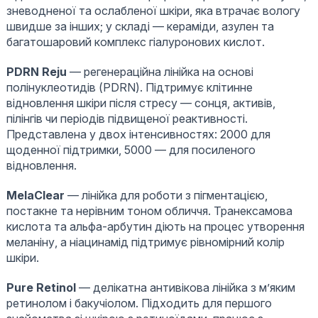
зневодненої та ослабленої шкіри, яка втрачає вологу
швидше за інших; у складі — кераміди, азулен та
багатошаровий комплекс гіалуронових кислот.
PDRN Reju
— регенераційна лінійка на основі
полінуклеотидів (PDRN). Підтримує клітинне
відновлення шкіри після стресу — сонця, активів,
пілінгів чи періодів підвищеної реактивності.
Представлена у двох інтенсивностях: 2000 для
щоденної підтримки, 5000 — для посиленого
відновлення.
MelaClear
— лінійка для роботи з пігментацією,
постакне та нерівним тоном обличчя. Транексамова
кислота та альфа-арбутин діють на процес утворення
меланіну, а ніацинамід підтримує рівномірний колір
шкіри.
Pure Retinol
— делікатна антивікова лінійка з м’яким
ретинолом і бакучіолом. Підходить для першого