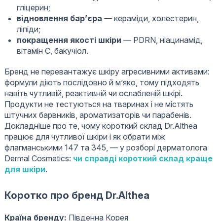
гліцерин;
відновлення бар’єра
— кераміди, холестерин,
ліпіди;
покращення якості шкіри
— PDRN, ніацинамід,
вітамін C, бакучіол.
Бренд не перевантажує шкіру агресивними активами:
формули діють послідовно й м’яко, тому підходять
навіть чутливій, реактивній чи ослабленій шкірі.
Продукти не тестуються на тваринах і не містять
штучних барвників, ароматизаторів чи парабенів.
Докладніше про те, чому короткий склад Dr.Althea
працює для чутливої шкіри і як обрати між
флагманськими 147 та 345, — у розборі дерматолога
Dermal Cosmetics:
чи справді короткий склад краще
для шкіри
.
Коротко про бренд Dr.Althea
Країна бренду:
Південна Корея