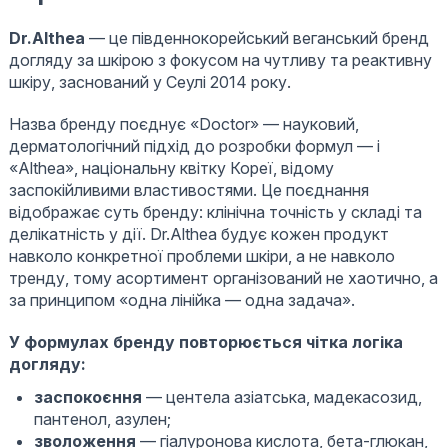
Dr.Althea
— це південнокорейський веганський бренд
догляду за шкірою з фокусом на чутливу та реактивну
шкіру, заснований у Сеулі 2014 року.
Назва бренду поєднує «Doctor» — науковий,
дерматологічний підхід до розробки формул — і
«Althea», національну квітку Кореї, відому
заспокійливими властивостями. Це поєднання
відображає суть бренду: клінічна точність у складі та
делікатність у дії. Dr.Althea будує кожен продукт
навколо конкретної проблеми шкіри, а не навколо
тренду, тому асортимент організований не хаотично, а
за принципом «одна лінійка — одна задача».
У формулах бренду повторюється чітка логіка
догляду:
заспокоєння
— центела азіатська, мадекасозид,
пантенол, азулен;
зволоження
— гіалуронова кислота, бета-глюкан,