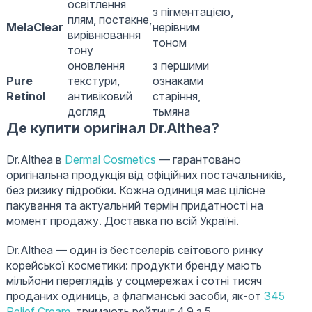
освітлення
з пігментацією,
плям, постакне,
MelaClear
нерівним
вирівнювання
тоном
тону
оновлення
з першими
Pure
текстури,
ознаками
Retinol
антивіковий
старіння,
догляд
тьмяна
Де купити оригінал Dr.Althea?
Dr.Althea в
Dermal Cosmetics
— гарантовано
оригінальна продукція від офіційних постачальників,
без ризику підробки. Кожна одиниця має цілісне
пакування та актуальний термін придатності на
момент продажу. Доставка по всій Україні.
Dr.Althea — один із бестселерів світового ринку
корейської косметики: продукти бренду мають
мільйони переглядів у соцмережах і сотні тисяч
проданих одиниць, а флагманські засоби, як-от
345
Relief Cream
, тримають рейтинг 4,9 з 5.