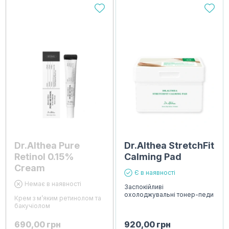
Dr.Althea Pure
Dr.Althea StretchFit
Retinol 0.15%
Calming Pad
Cream
Є в наявності
Немає в наявності
Заспокійливі
охолоджувальні тонер-педи
Крем з м’яким ретинолом та
бакучіолом
690,00
грн
920,00
грн