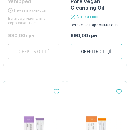
Whipped
Pore Vegan
Cleansing Oil
Немає в наявності
Є в наявності
Багатофункціональна
сироватка-пінка
Веганська гідрофільна олія
930,00
грн
990,00
грн
ОБЕРІТЬ ОПЦІЇ
ОБЕРІТЬ ОПЦІЇ