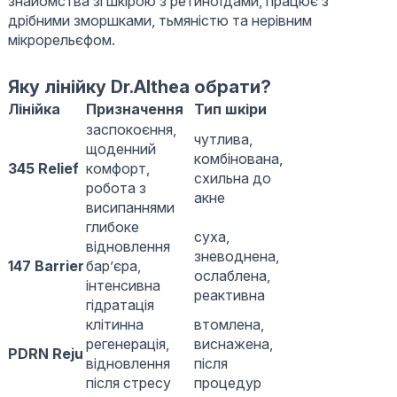
знайомства зі шкірою з ретиноїдами, працює з
дрібними зморшками, тьмяністю та нерівним
мікрорельєфом.
Яку лінійку Dr.Althea обрати?
Лінійка
Призначення
Тип шкіри
заспокоєння,
чутлива,
щоденний
комбінована,
345 Relief
комфорт,
схильна до
робота з
акне
висипаннями
глибоке
суха,
відновлення
зневоднена,
147 Barrier
бар’єра,
ослаблена,
інтенсивна
реактивна
гідратація
клітинна
втомлена,
регенерація,
виснажена,
PDRN Reju
відновлення
після
після стресу
процедур