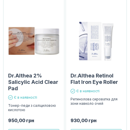
Dr.Althea 2%
Dr.Althea Retinol
Salicylic Acid Clear
Flat Iron Eye Roller
Pad
Є в наявності
Є в наявності
Ретинолова сироватка для
зони навколо очей
Тонер-педи з саліциловою
кислотою
950,00
грн
930,00
грн