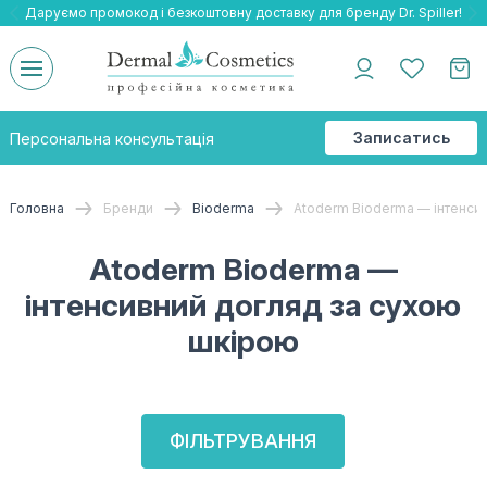
Даруємо промокод і безкоштовну доставку для бренду Dr. Spiller!
Даруємо безкоштовну доставку та подарнки до бренду Braderm!
-25% на весь бренд HOLY LAND!
Записатись
Персональна консультація
на
консультацію
Головна
Бренди
Bioderma
Atoderm Bioderma — інтенси
Atoderm Bioderma —
інтенсивний догляд за сухою
шкірою
ФІЛЬТРУВАННЯ