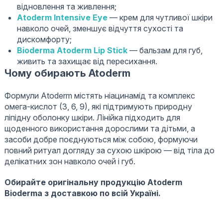
відновлення та живлення;
Atoderm Intensive Eye
— крем для чутливої шкіри
навколо очей, зменшує відчуття сухості та
дискомфорту;
Bioderma Atoderm Lip Stick
— бальзам для губ,
живить та захищає від пересихання.
Чому обирають Atoderm
Формули Atoderm містять ніацинамід та комплекс
омега-кислот (3, 6, 9), які підтримують природну
ліпідну оболонку шкіри. Лінійка підходить для
щоденного використання дорослими та дітьми, а
засоби добре поєднуються між собою, формуючи
повний ритуал догляду за сухою шкірою — від тіла до
делікатних зон навколо очей і губ.
Обирайте оригінальну продукцію Atoderm
Bioderma з доставкою по всій Україні.