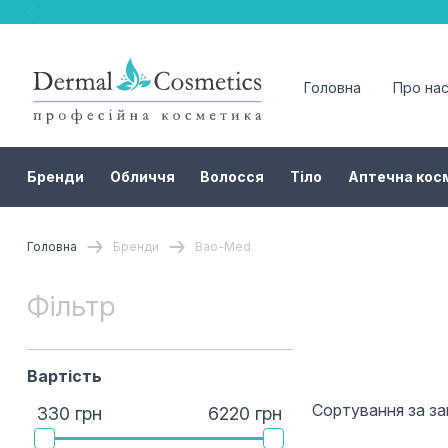
Головна
Про на
Бренди
Обличчя
Волосся
Тіло
Аптечна кос
Головна
Бренди
Bao-Med
Фільтр
Вартість
Сортування за з
330 грн
6220 грн