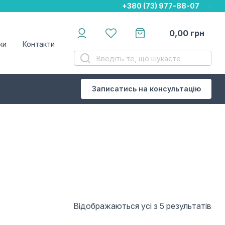
+380 (73) 977-88-07
+380 (73) 977-88-07
+380 (73) 977-88-07
0,00
грн
ки
Контакти
Записатись на консультацію
Відображаються усі з 5 результатів