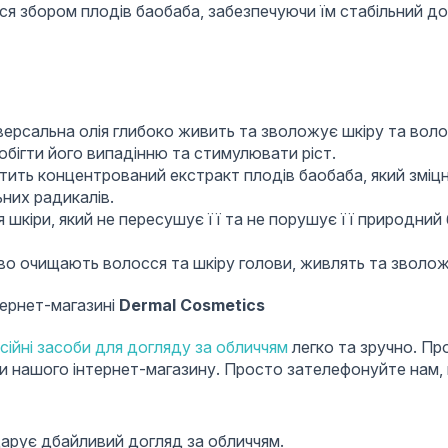
ься збором плодів баобаба, забезпечуючи їм стабільний д
версальна олія глибоко живить та зволожує шкіру та волос
бігти його випадінню та стимулювати ріст.
тить концентрований екстракт плодів баобаба, який зміцн
ьних радикалів.
 шкіри, який не пересушує її та не порушує її природний
во очищають волосся та шкіру голови, живлять та зволож
тернет-магазині
Dermal Cosmetics
сійні засоби для догляду за обличчям
легко та зручно. Пр
 нашого інтернет-магазину. Просто зателефонуйте нам, й
дарує дбайливий догляд за обличчям.