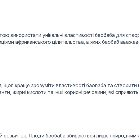
тою використати унікальні властивості баобаба для ство
иціями африканського цілительства, в яких баобаб вваж
я, щоб краще зрозуміти властивості баобаба та створити
нти, жирні кислоти та інші корисні речовини, які сприяють
й розвиток. Плоди баобаба збираються лише природним 