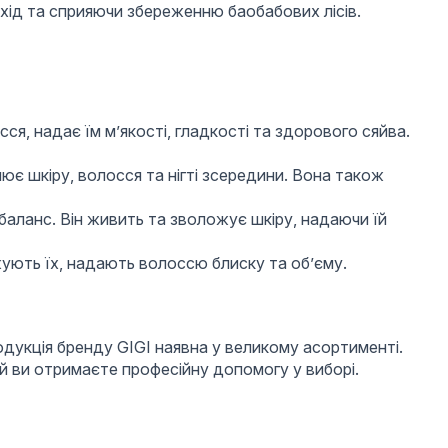
охід та сприяючи збереженню баобабових лісів.
ся, надає їм м’якості, гладкості та здорового сяйва.
ює шкіру, волосся та нігті зсередини. Вона також
 баланс. Він живить та зволожує шкіру, надаючи їй
ують їх, надають волоссю блиску та об’єму.
одукція бренду GIGI наявна у великому асортименті.
 ви отримаєте професійну допомогу у виборі.