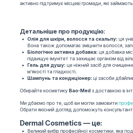
активно підтримує місцеві громади, які займают
Детальніше про продукцію:
Олія для шкіри, волосся та скальпу:
ця уні
Вона також допомагає зміцнити волосся, запо
Біологічно активна добавка:
ця добавка міс
підвищує імунітет та захищає організм від віл
Гель для душу:
це ніжний засіб для очищення
м’якості та гладкості.
Шампунь та кондиціонер:
ці засоби дбайли
Обирайте косметику
Bao-Med
з доставкою в ін
Ми дбаємо про те, щоб ви могли замовити
профе
Обрати якісний догляд допоможуть консультанти
Dermal Cosmetics — це:
Великий вибір професійної косметики, яка по