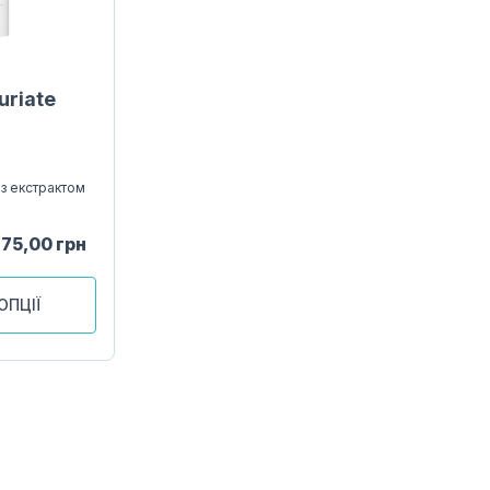
uriate
з екстрактом
175,00
грн
ОПЦІЇ