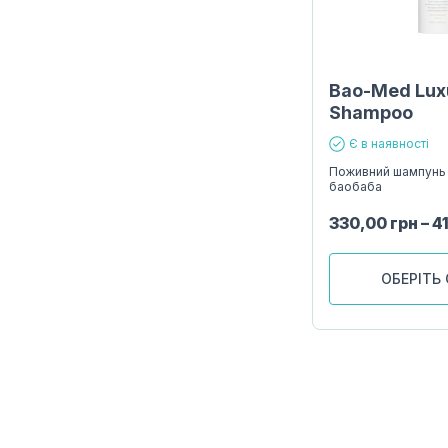
Bao-Med Lux
Shampoo
Є в наявності
Поживний шампунь 
баобаба
330,00
грн
–
4
ОБЕРІТЬ 