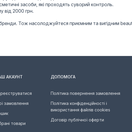
сметичні засоби, які проходять суворий контроль.
 від 2000 грн.
а бренди. Тож насолоджуйтеся приємним та вигідним beau
АШ АКАУНТ
ДОПОМОГА
ареєструватися
Політика повернення замовлення
ої замовлення
Політика конфіденційності і
використання файлів cookies
ошик
Договір публічної оферти
брані товари