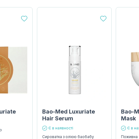
uriate
Bao-Med Luxuriate
Bao-M
Hair Serum
Mask
Є в наявності
Є в на
р
Сироватка з олією баобабу
Поживна 