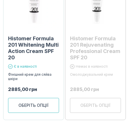
Histomer Formula
Histomer Formula
201 Whitening Multi
201 Rejuvenating
Action Cream SPF
Professional Cream
20
SPF 20
Є в наявності
Немає в наявності
Фінішний крем для сяйва
Омолоджувальний крем
шкіри
2885,00
грн
2885,00
грн
ОБЕРІТЬ ОПЦІЇ
ОБЕРІТЬ ОПЦІЇ