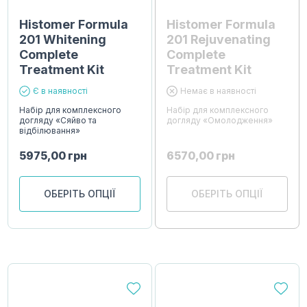
Histomer Formula
Histomer Formula
201 Whitening
201 Rejuvenating
Complete
Complete
Treatment Kit
Treatment Kit
Є в наявності
Немає в наявності
Набір для комплексного
Набір для комплексного
догляду «Сяйво та
догляду «Омолодження»
відбілювання»
5975,00
грн
6570,00
грн
ОБЕРІТЬ ОПЦІЇ
ОБЕРІТЬ ОПЦІЇ