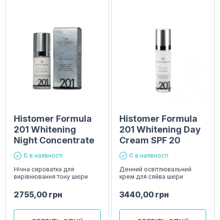
Histomer Formula
Histomer Formula
201 Whitening
201 Whitening Day
Night Concentrate
Cream SPF 20
Є в наявності
Є в наявності
Нічна сироватка для
Денний освітлювальний
вирівнювання тону шкіри
крем для сяйва шкіри
2755,00
грн
3440,00
грн