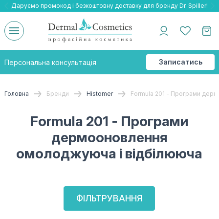
Даруємо промокод і безкоштовну доставку для бренду Dr. Spiller!
Даруємо безкоштовну доставку та подарнки до бренду Braderm!
-25% на весь бренд HOLY LAND!
Записатись
Персональна консультація
на
консультацію
Головна
Бренди
Histomer
Formula 201 - Програми дер
Formula 201 - Програми
дермооновлення
омолоджуюча і відбілююча
ФІЛЬТРУВАННЯ