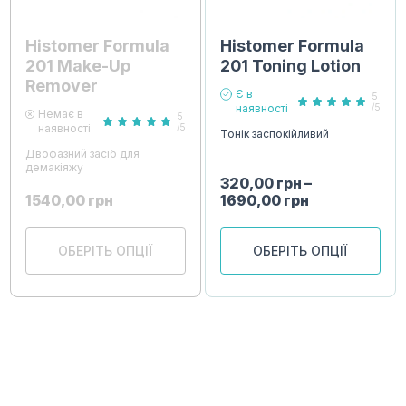
Histomer Formula
Histomer Formula
201 Make-Up
201 Toning Lotion
Remover
Є в
5
наявності
/5
Немає в
5
наявності
/5
Тонік заспокійливий
Двофазний засіб для
демакіяжу
320,00
грн
–
1540,00
грн
1690,00
грн
ОБЕРІТЬ ОПЦІЇ
ОБЕРІТЬ ОПЦІЇ