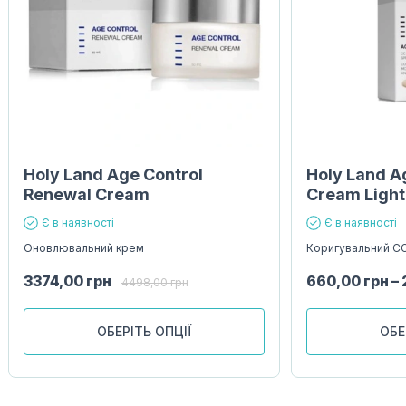
Holy Land Age Control
Holy Land A
Renewal Cream
Cream Light
Є в наявності
Є в наявності
Оновлювальний крем
Коригувальний CC
3374,00
грн
660,00
грн
–
4498,00
грн
ОБЕРІТЬ ОПЦІЇ
ОБЕ