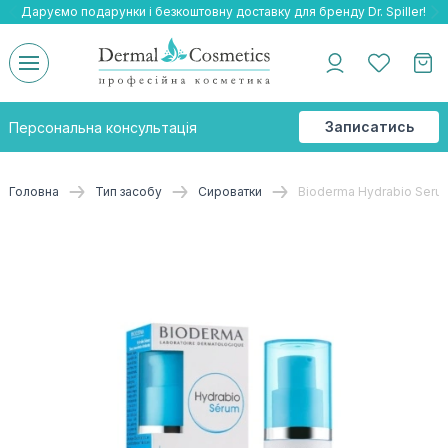
Даруємо подарунки і безкоштовну доставку для бренду Dr. Spiller!
Даруємо безкоштовну доставку та подарнки до бренду Braderm!
-25% на весь бренд HOLY LAND!
Записатись
Персональна консультація
на
консультацію
Головна
Тип засобу
Сироватки
Bioderma Hydrabio Seru