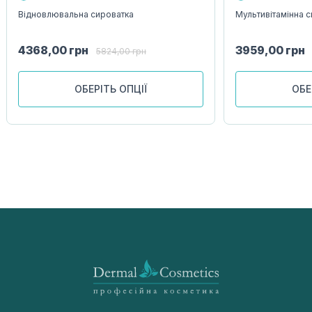
Відновлювальна сироватка
Мультивітамінна 
4368,00
грн
3959,00
грн
5824,00
грн
ОБЕРІТЬ ОПЦІЇ
ОБЕ