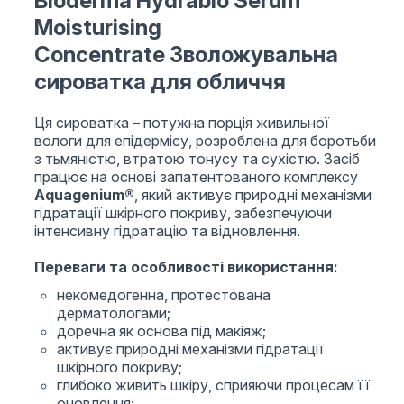
Bioderma Hydrabio Serum
Moisturising
Concentrate
Зволожувальна
сироватка для обличчя
Ця сироватка – потужна порція живильної
вологи для епідермісу, розроблена для боротьби
з тьмяністю, втратою тонусу та сухістю. Засіб
працює на основі запатентованого комплексу
Aquagenium®
, який активує природні механізми
гідратації шкірного покриву, забезпечуючи
інтенсивну гідратацію та відновлення.
Переваги та особливості використання:
некомедогенна, протестована
дерматологами;
доречна як основа під макіяж;
активує природні механізми гідратації
шкірного покриву;
глибоко живить шкіру, сприяючи процесам її
оновлення;