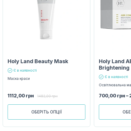
Holy Land Beauty Mask
Holy Land A
Brightening
Є в наявності
Є в наявності
Маска краси
Освітлювальна м
1112,00
грн
700,00
грн
–
1482,00
грн
ОБЕРІТЬ ОПЦІЇ
ОБЕ