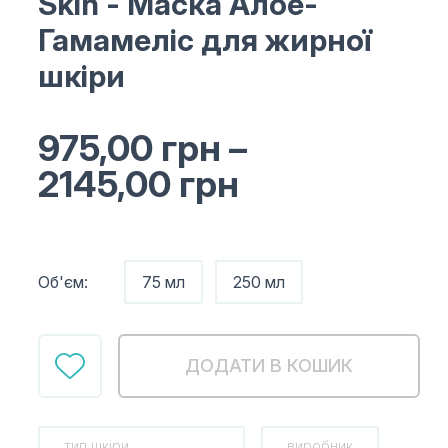
Skin
- Маска Алое-
Гамамеліс для жирної
шкіри
975,00
грн
–
2145,00
грн
Об'єм:
75 мл
250 мл
ДОДАТИ В КОШИК
тип шкіри
виробник