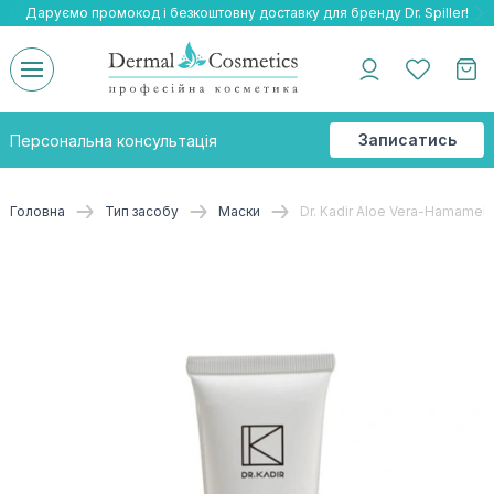
Даруємо промокод і безкоштовну доставку для бренду Dr. Spiller!
Даруємо безкоштовну доставку та подарнки до бренду Braderm!
-25% на весь бренд HOLY LAND!
Записатись
Персональна консультація
на
консультацію
Головна
Тип засобу
Маски
Dr. Kadir Aloe Vera-Hamamel