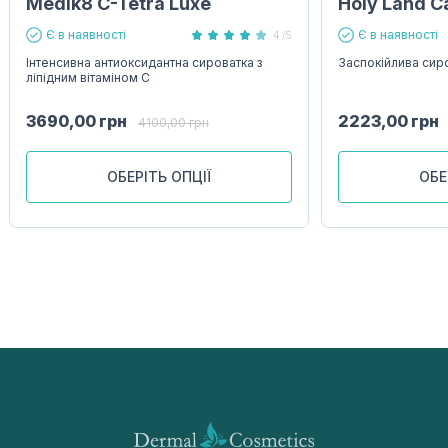
Medik8 C-Tetra Luxe
Holy Land 
Є в наявності
Є в наявності
4 /5
Інтенсивна антиоксидантна сироватка з
Заспокійлива сир
ліпідним вітаміном С
3690,00
грн
2223,00
грн
4100,00
грн
ОБЕРІТЬ ОПЦІЇ
ОБЕ