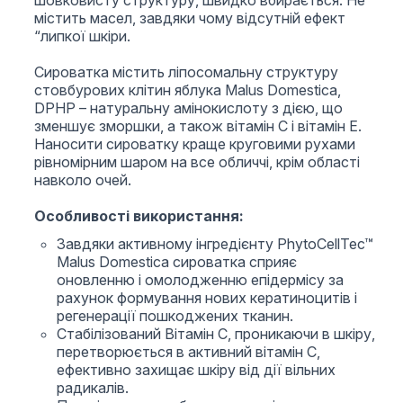
шовковисту структуру, швидко вбирається. Не
містить масел, завдяки чому відсутній ефект
“липкої шкіри.
Сироватка містить ліпосомальну структуру
стовбурових клітин яблука Malus Domestica,
DPHP – натуральну амінокислоту з дією, що
зменшує зморшки, а також вітамін C і вітамін Е.
Наносити сироватку краще круговими рухами
рівномірним шаром на все обличчі, крім області
навколо очей.
Особливості використання:
Завдяки активному інгредієнту PhytoCellTec™
Malus Domestica сироватка сприяє
оновленню і омолодженню епідермісу за
рахунок формування нових кератиноцитів і
регенерації пошкоджених тканин.
Стабілізований Вітамін С, проникаючи в шкіру,
перетворюється в активний вітамін С,
ефективно захищає шкіру від дії вільних
радикалів.