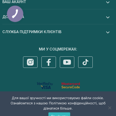
ВАШ АКАУНТ
ДОПОМОГА
СЛУЖБА ПІДТРИМКИ КЛІЄНТІВ
МИ У СОЦМЕРЕЖАХ:
© 2026 Dermal cosmetics . Усі права захищені
Для вашої зручності ми використовуємо файли cookie.
Ознайомтеся з нашою Політикою конфіденційності, щоб
дізнатися більше.