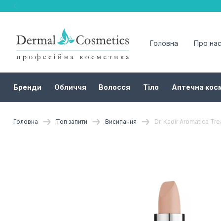
Головна
Про на
Бренди
Обличчя
Волосся
Тіло
Аптечна кос
Головна
Топ запити
Висипання
Dr. Kadir Aromatica Tr