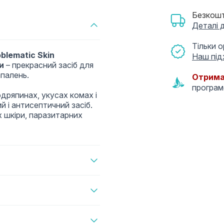
Безкошт
Деталі 
Тільки 
oblematic Skin
Наш під
и
– прекрасний засіб для
апалень.
Отрима
програ
дряпинах, укусах комах і
 і антисептичний засіб.
х шкіри, паразитарних