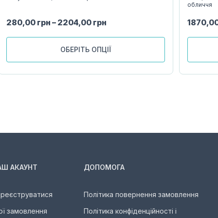
обличчя
280,00
грн
–
2204,00
грн
1870,0
ОБЕРІТЬ ОПЦІЇ
АШ АКАУНТ
ДОПОМОГА
ареєструватися
Політика повернення замовлення
ої замовлення
Політика конфіденційності і