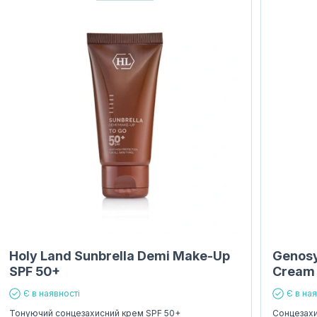
Holy Land Sunbrella Demi Make-Up
Genosy
SPF 50+
Cream
Є в наявності
Є в на
Тонуючий сонцезахисний крем SPF 50+
Сонцезахи