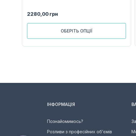
2280,00
грн
ОБЕРІТЬ ОПЦІЇ
ІНФОРМАЦІЯ
В
Познайомимось?
З
Розливи з професійних об’ємів
М