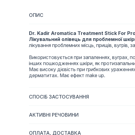
ОПИС
Dr. Kadir Aromatica Treatment Stick For Pr
Лікувальний олівець для проблемної шкір
лікування проблемних місць, прищів, вугрів, з
Використовується при запаленнях, вуграх, по
інших пошкодженнях шкіри, як протизапальний
Має високу дієвість при грибкових ураження
дерматитах.
Має ефект make up.
СПОСІБ ЗАСТОСУВАННЯ
АКТИВНІ РЕЧОВИНИ
ОПЛАТА, ДОСТАВКА