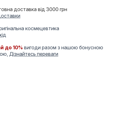
овна доставка від 3000 грн
доставки
оригінальна космецевтика
хід
й до 10%
вигоди разом з нашою бонусною
мою,
Дізнайтесь переваги