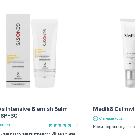
s Intensive Blemish Balm
Medik8 Calmwis
 SPF30
Є в наявності
явності
5 /5
Крем-коректор для ней
сний матуючий інтенсивний BB-крем для