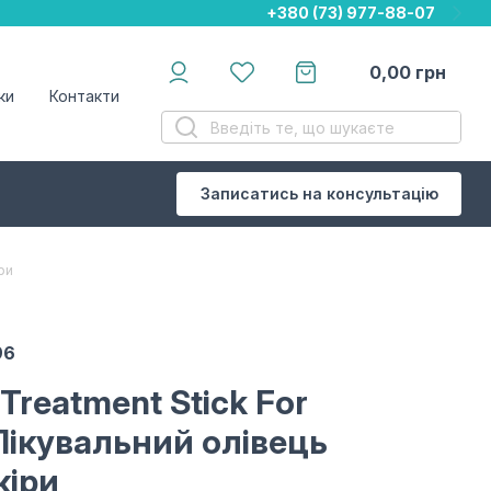
+380 (73) 977-88-07
+380 (73) 977-88-07
+380 (73) 977-88-07
0,00
грн
ки
Контакти
Записатись на консультацію
ри
96
 Treatment Stick For
Лікувальний олівець
кіри