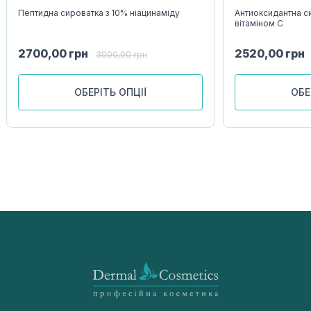
Пептидна сироватка з 10% ніацинаміду
Антиоксидантна си
вітаміном С
2700,00
грн
2520,00
грн
3000,00
грн
ОБЕРІТЬ ОПЦІЇ
ОБЕ