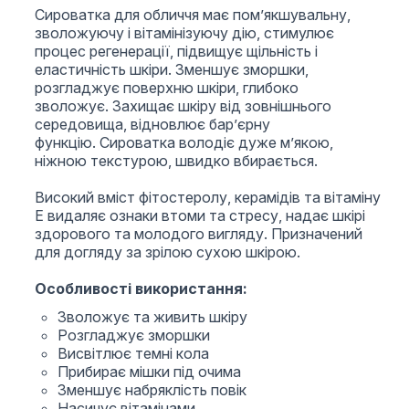
Сироватка для обличчя має пом’якшувальну,
зволожуючу і вітамінізуючу дію, стимулює
процес регенерації, підвищує щільність і
еластичність шкіри. Зменшує зморшки,
розгладжує поверхню шкіри, глибоко
зволожує. Захищає шкіру від зовнішнього
середовища, відновлює бар’єрну
функцію. Сироватка володіє дуже м’якою,
ніжною текстурою, швидко вбирається.
Високий вміст фітостеролу, керамідів та вітаміну
E видаляє ознаки втоми та стресу, надає шкірі
здорового та молодого вигляду. Призначений
для догляду за зрілою сухою шкірою.
Особливості використання:
Зволожує та живить шкіру
Розгладжує зморшки
Висвітлює темні кола
Прибирає мішки під очима
Зменшує набряклість повік
Насичує вітамінами