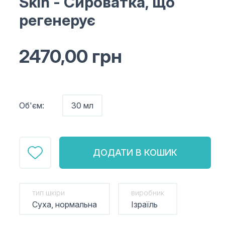
Skin
- Сироватка, що
регенерує
2470,00
грн
Об'єм:
30 мл
ДОДАТИ В КОШИК
тип шкіри
виробник
Суха, нормальна
Ізраїль