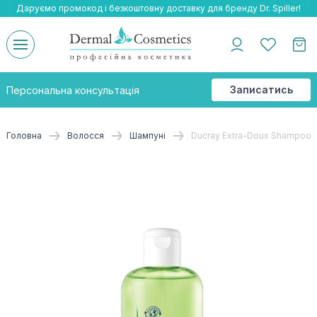
Даруємо промокод і безкоштовну доставку для бренду Dr. Spiller!
Даруємо безкоштовну доставку та подарнки до бренду Braderm!
-25% на весь бренд HOLY LAND!
Записатись
Персональна консультація
на
консультацію
Головна
Волосся
Шампуні
Ducray Extra-Doux Shampooin