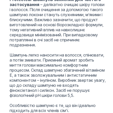
застосування
–
делікатно очищає шкіру голови
і волосся. Після очищення за допомогою такого
шампуню локони стануть слухняними, м’якими і
блискучими. Важливо зазначити, що продукт
виготовлений на основі біорозкладної формули,
тому негативний вплив на навколишнє
середовище мінімізований. При випадковому
потраплянні в очі засіб не спричиняє
подразнення.
Шампунь легко наносити на волосся, спінювати,
а потім змивати. Приємний аромат зробить
миття голови максимально комфортним
процесом. Склад шампуню збагачений вітаміном
Е, а також зволожувальним і антистатичним
компонентом – інуліном. Виробник звертає увагу,
що до складу шампуню не входять
фіноксіетанол і силікон. Засіб не порушує
фізіологічний pH шкіри голови 5,5.
Особливістю шампуню є те, що він ідеально
підходить для всіх членів сім’ї.