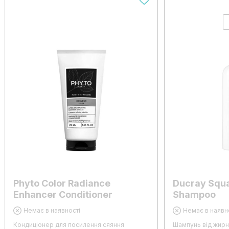
Phyto Color Radiance
Ducray Squa
Enhancer Conditioner
Shampoo
Немає в наявності
Немає в наявн
Кондиціонер для посилення сяяння
Шампунь від жирн