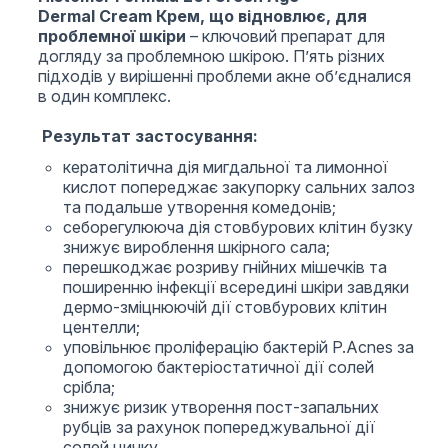
Dermal Cream Крем, що відновлює, для
проблемної шкіри
– ключовий препарат для
догляду за проблемною шкірою. П’ять різних
підходів у вирішенні проблеми акне об’єдналися
в один комплекс.
Результат застосування:
кератолітична дія мигдальної та лимонної
кислот попереджає закупорку сальних залоз
та подальше утворення комедонів;
себорегулююча дія стовбурових клітин бузку
знижує вироблення шкірного сала;
перешкоджає розриву гнійних мішечків та
поширенню інфекції всередині шкіри завдяки
дермо-зміцнюючій дії стовбурових клітин
центелли;
уповільнює проліферацію бактерій P.Acnes за
допомогою бактеріостатичної дії солей
срібла;
знижує ризик утворення пост-запальних
рубців за рахунок попереджувальної дії
солей цинку.