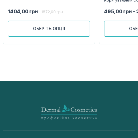
Коригувальний CC
1404,00
грн
495,00
грн
–
1872,00
грн
ОБЕРІТЬ ОПЦІЇ
ОБЕ