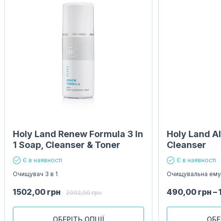
Holy Land Renew Formula 3 In
Holy Land A
1 Soap, Cleanser & Toner
Cleanser
Є в наявності
Є в наявності
Очищувач 3 в 1
Очищувальна ему
1502,00
грн
490,00
грн
–
2002,00
грн
ОБЕРІТЬ ОПЦІЇ
ОБЕ