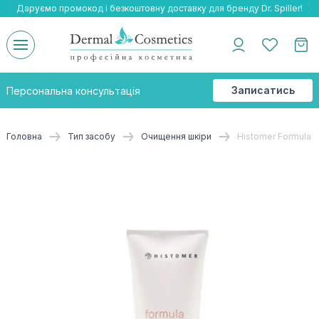
Даруємо промокод і безкоштовну доставку для бренду Dr. Spiller!
Даруємо безкоштовну доставку та подарнки до бренду Braderm!
-25% на весь бренд HOLY LAND!
Записатись
Персональна консультація
на
консультацію
Головна
Тип засобу
Очищення шкіри
Histomer Formula 