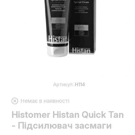
Артикул:
H114
Немає в наявності
Histomer Histan Quick Tan
- Підсилювач засмаги