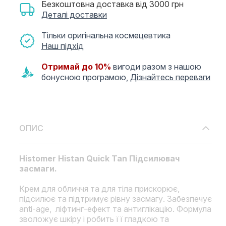
Безкоштовна доставка від 3000 грн
Деталі доставки
Тільки оригінальна космецевтика
Наш підхід
Отримай до 10%
вигоди разом з нашою
бонусною програмою,
Дізнайтесь переваги
ОПИС
Histomer Histan Quick Tan Підсилювач
засмаги.
Крем для обличчя та для тіла прискорює,
підсилює та підтримує рівну засмагу. Забезпечує
anti-age, ліфтинг-ефект та антиглікацію. Формула
зволожує шкіру і робить її гладкою та