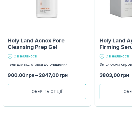
Holy Land Acnox Pore
Holy Land A
Cleansing Prep Gel
Firming Se
Є в наявності
Є в наявності
Гель для підготовки до очищення
Зміцнююча сиров
900,00
грн
–
2847,00
грн
3803,00
грн
ОБЕРІТЬ ОПЦІЇ
ОБЕ